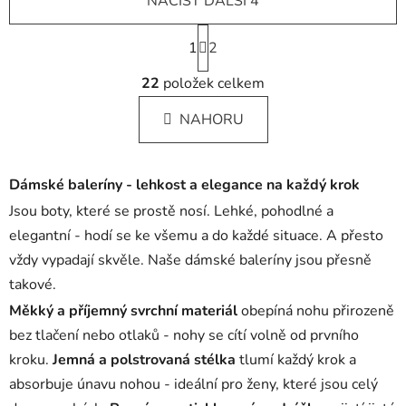
NAČÍST DALŠÍ 4
S
1
t
2
r
O
á
22
položek celkem
v
n
l
k
NAHORU
á
o
d
v
a
á
Dámské baleríny - lehkost a elegance na každý krok
c
n
í
í
Jsou boty, které se prostě nosí. Lehké, pohodlné a
p
elegantní - hodí se ke všemu a do každé situace. A přesto
r
vždy vypadají skvěle. Naše dámské baleríny jsou přesně
v
takové.
k
y
Měkký a příjemný svrchní materiál
obepíná nohu přirozeně
v
bez tlačení nebo otlaků - nohy se cítí volně od prvního
ý
kroku.
Jemná a polstrovaná stélka
tlumí každý krok a
p
absorbuje únavu nohou - ideální pro ženy, které jsou celý
i