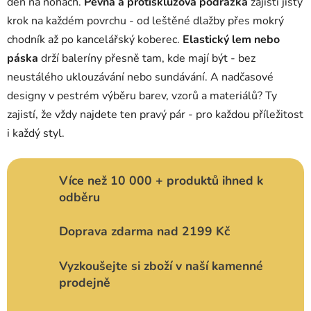
s
den na nohách.
Pevná a protiskluzová podrážka
zajistí jistý
u
krok na každém povrchu - od leštěné dlažby přes mokrý
chodník až po kancelářský koberec.
Elastický lem nebo
páska
drží baleríny přesně tam, kde mají být - bez
neustálého uklouzávání nebo sundávání. A nadčasové
designy v pestrém výběru barev, vzorů a materiálů? Ty
zajistí, že vždy najdete ten pravý pár - pro každou příležitost
i každý styl.
Více než 10 000 + produktů ihned k
odběru
Doprava zdarma nad 2199 Kč
Vyzkoušejte si zboží v naší kamenné
prodejně