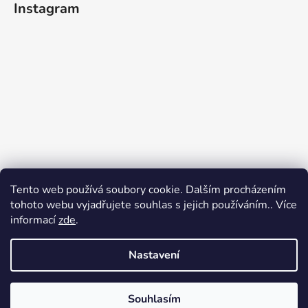
Instagram
Tento web používá soubory cookie. Dalším procházením
tohoto webu vyjadřujete souhlas s jejich používáním.. Více
informací
zde
.
Nastavení
Sledovat na Instagramu
Souhlasím