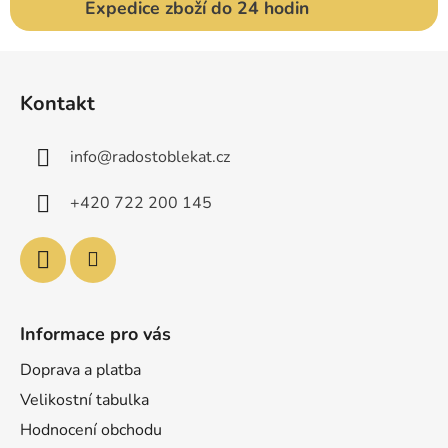
Expedice zboží do 24 hodin
Z
á
Kontakt
p
a
info
@
radostoblekat.cz
t
í
+420 722 200 145
Informace pro vás
Doprava a platba
Velikostní tabulka
Hodnocení obchodu