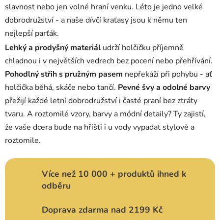
slavnost nebo jen volné hraní venku. Léto je jedno velké
a
c
dobrodružství - a naše dívčí kraťasy jsou k němu ten
í
nejlepší parťák.
p
Lehký a prodyšný materiál
udrží holčičku příjemně
r
chladnou i v největších vedrech bez pocení nebo přehřívání.
v
k
Pohodlný střih s pružným pasem
nepřekáží při pohybu - ať
y
holčička běhá, skáče nebo tančí.
Pevné švy a odolné barvy
v
přežijí každé letní dobrodružství i časté praní bez ztráty
ý
tvaru. A roztomilé vzory, barvy a módní detaily? Ty zajistí,
p
i
že vaše dcera bude na hřišti i u vody vypadat stylově a
s
roztomile.
u
Více než 10 000 + produktů ihned k
odběru
Doprava zdarma nad 2199 Kč