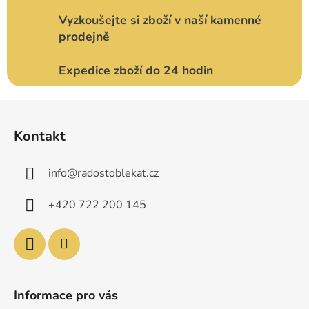
Vyzkoušejte si zboží v naší kamenné
prodejně
Expedice zboží do 24 hodin
Z
á
Kontakt
p
a
info
@
radostoblekat.cz
t
í
+420 722 200 145
Informace pro vás