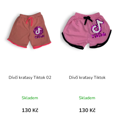
p
o
i
d
s
u
p
k
r
t
o
ů
d
u
k
t
ů
Dívčí kraťasy Tiktok 02
Dívčí kraťasy Tiktok
Skladem
Skladem
130 Kč
130 Kč