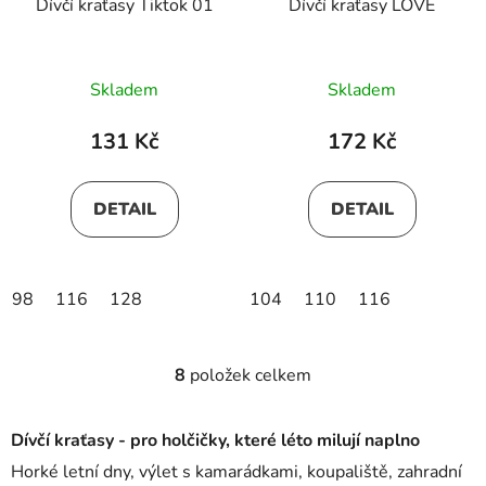
Dívčí kraťasy Tiktok 01
Dívčí kraťasy LOVE
Skladem
Skladem
131 Kč
172 Kč
DETAIL
DETAIL
98
116
128
104
110
116
8
položek celkem
O
v
l
Dívčí kraťasy - pro holčičky, které léto milují naplno
á
Horké letní dny, výlet s kamarádkami, koupaliště, zahradní
d