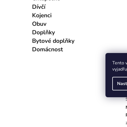
g
Dívčí
o
Kojenci
r
i
Obuv
e
Doplňky
Bytové doplňky
Domácnost
Tento 
vyjadřu
Nast