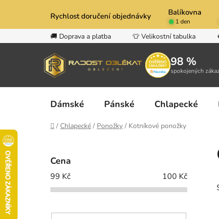
Přejít
Balíkovna
na
Rychlost doručení objednávky
1 den
obsah
🚚 Doprava a platba
👕 Velikostní tabulka
98 %
spokojených záka
Dámské
Pánské
Chlapecké
Domů
/
Chlapecké
/
Ponožky
/
Kotníkové ponožky
P
o
Cena
s
99
Kč
100
Kč
t
r
a
n