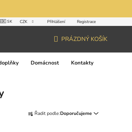
🇸🇰 SK
CZK
Přihlášení
Registrace
PRÁZDNÝ KOŠÍK
NÁKUPNÍ
KOŠÍK
doplňky
Domácnost
Kontakty
y
Ř
Řadit podle:
Doporučujeme
a
z
e