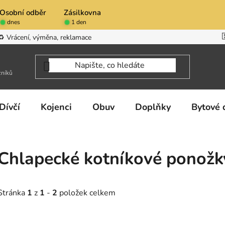
Osobní odběr
Zásilkovna
dnes
1 den
♻️ Vrácení, výměna, reklamace
zníků
Dívčí
Kojenci
Obuv
Doplňky
Bytové 
Chlapecké kotníkové ponožk
Stránka
1
z
1
-
2
položek celkem
V