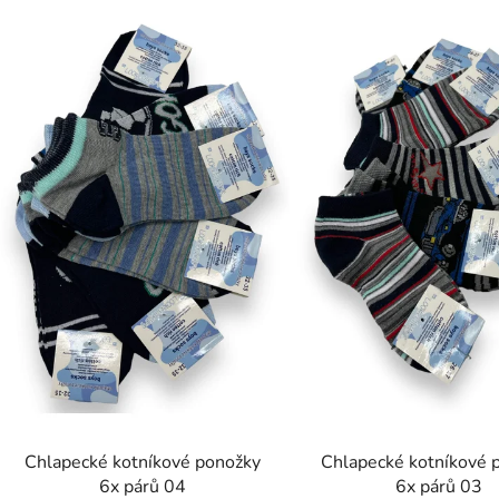
ý
p
s
p
r
o
d
u
k
t
ů
Chlapecké kotníkové ponožky
Chlapecké kotníkové 
6x párů 04
6x párů 03