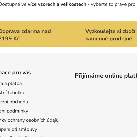
p
Dostupné ve
více vzorech a velikostech
- vyberte to pravé pro
r
v
k
y
Doprava zdarma nad
Vyzkoušejte si zboží 
v
2199 Kč
kamenné prodejně
ý
p
i
s
u
mace pro vás
Přijímáme online plat
a a platba
tní tabulka
ení obchodu
ní podmínky
ky ochrany osobních údajů
pení od smlouvy