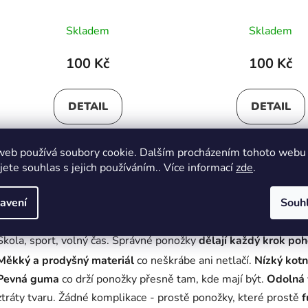
Skladem
Skladem
100 Kč
100 Kč
DETAIL
DETAIL
web používá soubory cookie. Dalším procházením tohoto webu
34-36
26-27
28-31
32-35
jete souhlas s jejich používáním.. Více informací
zde
.
O
avení
Souh
v
Chlapecké kotníkové ponožky - pohodlí, které není vidět, ale c
l
á
Škola, sport, volný čas. Správné ponožky
dělají každý krok poh
d
Měkký a prodyšný materiál
co neškrábe ani netlačí.
Nízký kotn
a
Pevná guma
co drží ponožky přesně tam, kde mají být.
Odolná 
c
ztráty tvaru. Žádné komplikace - prostě ponožky, které prostě
f
í