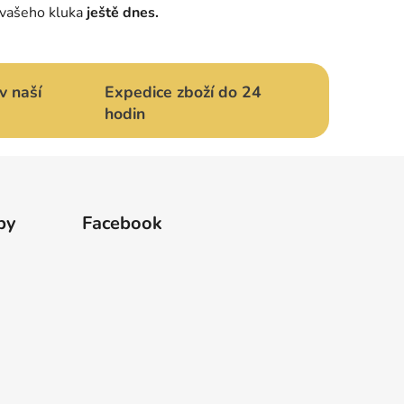
 vašeho kluka
ještě dnes.
v naší
Expedice zboží do 24
hodin
by
Facebook