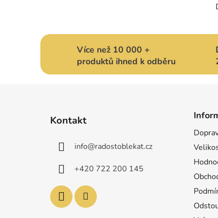
Více než 10 000 +
produktů ihned k odběru
Z
á
Infor
Kontakt
p
Doprav
a
info
@
radostoblekat.cz
Velikos
t
í
Hodnoc
+420 722 200 145
Obchod
Podmín
Odstou