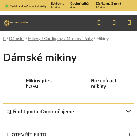
Přejít
Balíkovna
Osobní odběr
Zásilkovna Z point
Rychlost doručení objednávky
1-2 dny
dnes
1-2 dny
na
obsah
Hledat
NÁKUP
KOŠÍK
Domů
/
Dámské
/
Mikiny / Cardigany / Mikinové šaty
/
Mikiny
Dámské mikiny
Mikiny přes
Rozepínací
hlavu
mikiny
Ř
Řadit podle:
Doporučujeme
a
z
e
OTEVŘÍT FILTR