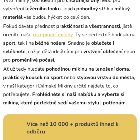
Tyto mikiny jsou ideální pro
chladnější dny
nebo pro
v
vytvoření
ležérního looku
. Jejich
pohodlný střih
a
měkký
ý
materiál
vás budou hýčkat po celý den.
p
Pokud dáváte přednost
praktičnosti a všestrannosti
, jistě
i
s
oceníte naše
rozepínací mikiny
. Ty se perfektně hodí jak na
u
sport
, tak i na
běžné nošení
. Snadno je
oblečete i
svléknete
, což je dělá ideálními pro
vrstvení oblečení
nebo
pro
proměnlivé počasí
.
Ať už tedy hledáte
pohodlnou mikinu na lenošení doma
,
praktický kousek na sport
nebo
stylovou vrstvu do města
,
v naší kategorii Dámské Mikiny určitě najdete to, co
potřebujete.
Prohlédněte si naši nabídku a vyberte si
mikiny, které perfektně sedí vašemu stylu i potřebám.
Více než 10 000 + produktů ihned k
odběru