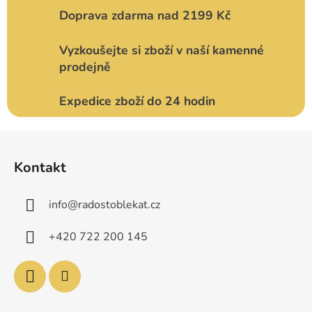
Doprava zdarma nad 2199 Kč
Vyzkoušejte si zboží v naší kamenné
prodejně
Expedice zboží do 24 hodin
Z
á
Kontakt
p
a
info
@
radostoblekat.cz
t
í
+420 722 200 145