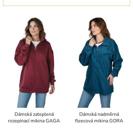
n
í
V
p
ý
r
p
o
i
d
s
u
p
k
r
t
o
ů
d
u
k
t
ů
Dámská zateplená
Dámská nadměrná
rozepínací mikina GAGA
fleecová mikina GORA