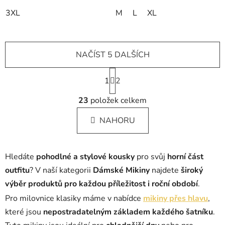
3XL
M
L
XL
NAČÍST 5 DALŠÍCH
S
1
t
2
r
O
á
23
položek celkem
v
n
l
k
NAHORU
á
o
d
v
a
á
Hledáte
pohodlné a stylové kousky
pro svůj
horní část
c
n
í
í
outfitu
? V naší kategorii
Dámské Mikiny
najdete
široký
p
výběr produktů pro každou příležitost i roční období
.
r
Pro milovnice klasiky máme v nabídce
mikiny přes hlavu
,
v
které jsou
nepostradatelným základem každého šatníku
.
k
y