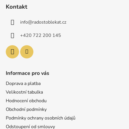
á
Kontakt
p
a
info
@
radostoblekat.cz
t
í
+420 722 200 145
Informace pro vás
Doprava a platba
Velikostní tabulka
Hodnocení obchodu
Obchodní podmínky
Podmínky ochrany osobních údajů
Odstoupení od smlouvy