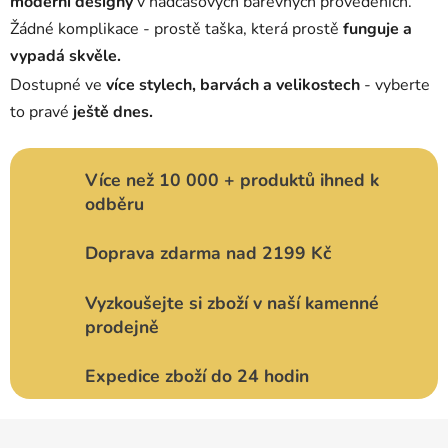
moderní designy
v nadčasových barevných provedeních.
v
Žádné komplikace - prostě taška, která prostě
funguje a
ý
vypadá skvěle.
p
i
Dostupné ve
více stylech, barvách a velikostech
- vyberte
s
to pravé
ještě dnes.
u
Více než 10 000 + produktů ihned k
odběru
Doprava zdarma nad 2199 Kč
Vyzkoušejte si zboží v naší kamenné
prodejně
Expedice zboží do 24 hodin
Z