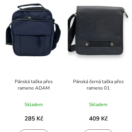
o
i
d
s
u
p
k
r
t
o
ů
d
u
k
t
ů
Pánská taška přes
Pánská černá taška přes
rameno ADAM
rameno 01
Skladem
Skladem
285 Kč
409 Kč