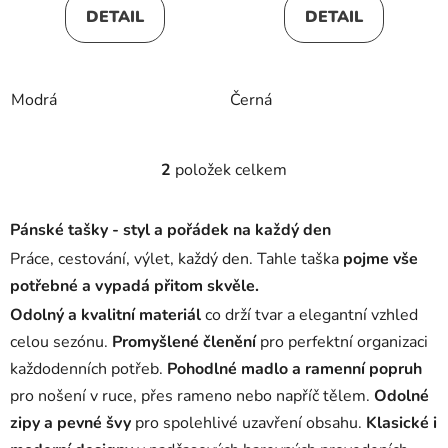
DETAIL
DETAIL
Modrá
Černá
2
položek celkem
O
v
l
Pánské tašky - styl a pořádek na každý den
á
Práce, cestování, výlet, každý den. Tahle taška
pojme vše
d
potřebné a vypadá přitom skvěle.
a
c
Odolný a kvalitní materiál
co drží tvar a elegantní vzhled
í
celou sezónu.
Promyšlené členění
pro perfektní organizaci
p
každodenních potřeb.
Pohodlné madlo a ramenní popruh
r
pro nošení v ruce, přes rameno nebo napříč tělem.
Odolné
v
k
zipy a pevné švy
pro spolehlivé uzavření obsahu.
Klasické i
y