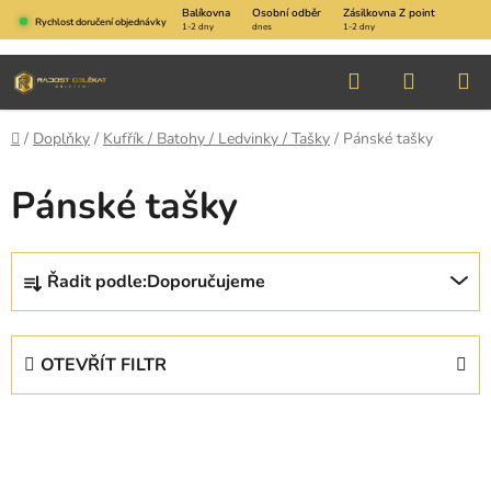
Přejít
Balíkovna
Osobní odběr
Zásilkovna Z point
Rychlost doručení objednávky
1-2 dny
dnes
1-2 dny
na
obsah
Hledat
NÁKUP
KOŠÍK
Domů
/
Doplňky
/
Kufřík / Batohy / Ledvinky / Tašky
/
Pánské tašky
Pánské tašky
Ř
Řadit podle:
Doporučujeme
a
z
e
OTEVŘÍT FILTR
n
í
V
p
ý
r
p