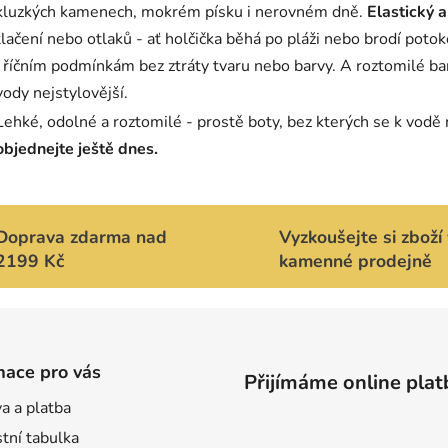
p
kluzkých kamenech, mokrém písku i nerovném dně.
Elastický a
r
tlačení nebo otlaků - ať holčička běhá po pláži nebo brodí pot
v
i říčním podmínkám bez ztráty tvaru nebo barvy. A roztomilé barv
k
vody nejstylovější.
y
v
Lehké, odolné a roztomilé - prostě boty, bez kterých se k vodě
ý
objednejte ještě dnes.
p
i
s
u
Doprava zdarma nad
Vyzkoušejte si zboží 
2199 Kč
kamenné prodejně
mace pro vás
Přijímáme online plat
a a platba
tní tabulka