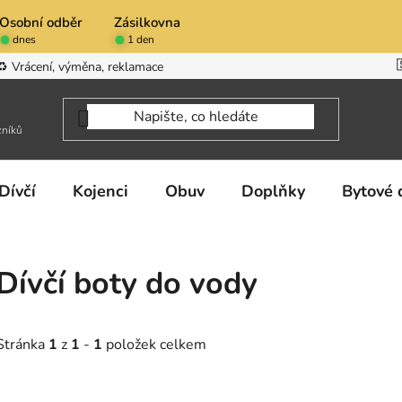
Osobní odběr
Zásilkovna
dnes
1 den
♻️ Vrácení, výměna, reklamace
zníků
Dívčí
Kojenci
Obuv
Doplňky
Bytové 
Dívčí boty do vody
Stránka
1
z
1
-
1
položek celkem
V