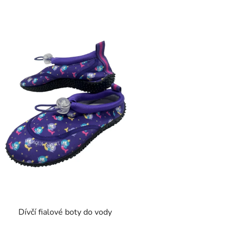
ý
p
s
p
r
o
d
u
k
t
ů
Dívčí fialové boty do vody