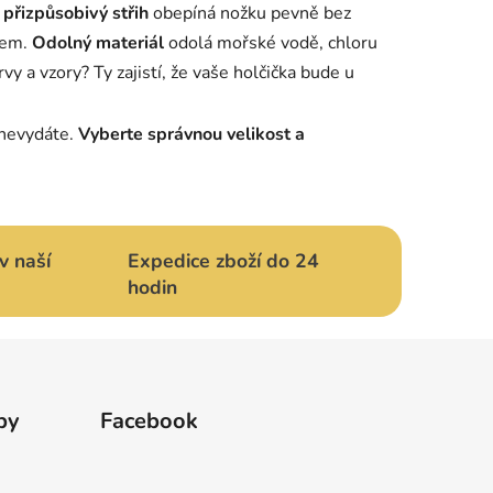
 přizpůsobivý střih
obepíná nožku pevně bez
okem.
Odolný materiál
odolá mořské vodě, chloru
y a vzory? Ty zajistí, že vaše holčička bude u
 nevydáte.
Vyberte správnou velikost a
v naší
Expedice zboží do 24
hodin
by
Facebook