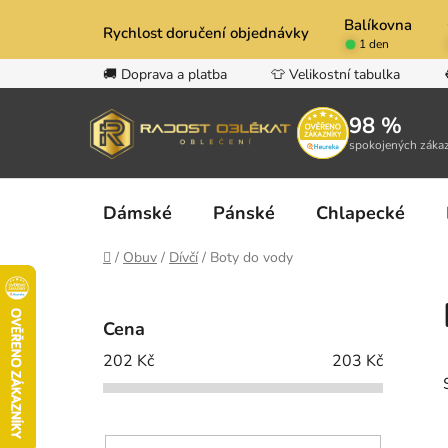
Přejít
Balíkovna
na
Rychlost doručení objednávky
1 den
obsah
🚚 Doprava a platba
👕 Velikostní tabulka
98 %
spokojených záka
Dámské
Pánské
Chlapecké
Domů
/
Obuv
/
Dívčí
/
Boty do vody
P
o
Cena
s
202
Kč
203
Kč
t
r
a
n