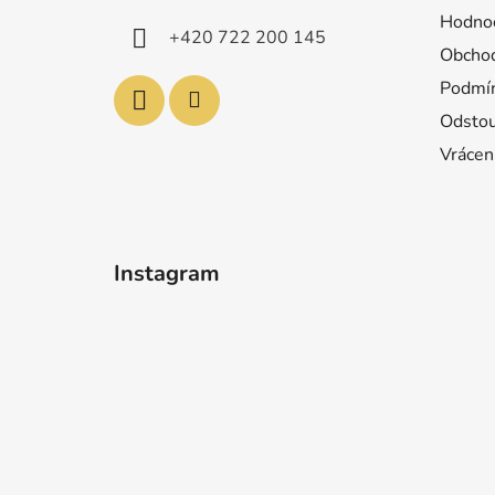
í
Hodnoc
+420 722 200 145
Obchod
Podmín
Odstou
Vrácen
Instagram