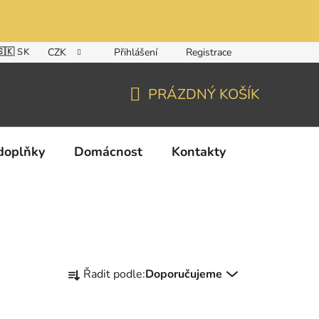
🇸🇰 SK
CZK
Přihlášení
Registrace
PRÁZDNÝ KOŠÍK
NÁKUPNÍ
KOŠÍK
doplňky
Domácnost
Kontakty
Ř
Řadit podle:
Doporučujeme
a
z
e