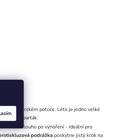
rodění v horském potoce. Léto je jedno velké
lasím
 nejlepší parťák.
ou mokré dlouho po vynoření - ideální pro
protiskluzová podrážka
poskytne jistý krok na