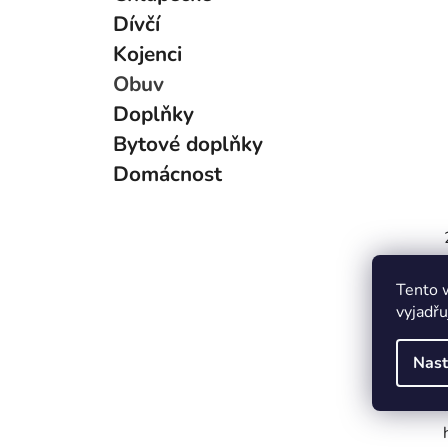
g
Dívčí
o
Kojenci
r
i
Obuv
e
Doplňky
Bytové doplňky
Domácnost
Tento 
vyjadřu
Nast