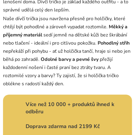
lenošení doma. Dívčí tričko je základ každého outfitu - a to
v
správné udělá celý den lepším.
k
y
Naše dívčí trička jsou navržena přesně pro holčičky, které
v
chtějí být pohodlné a zároveň vypadat roztomile.
Měkký a
ý
příjemný materiál
sedí jemně na dětské kůži bez škrábání
p
nebo tlačení - ideální i pro citlivou pokožku.
Pohodlný střih
i
s
nepřekáží při pohybu - ať už holčička tančí, hraje si nebo jen
u
běhá po zahradě.
Odolné barvy a pevné švy
přežijí
každodenní nošení i časté praní bez ztráty tvaru. A
roztomilé vzory a barvy? Ty zajistí, že si holčička tričko
oblékne s radostí každý den.
Více než 10 000 + produktů ihned k
odběru
Doprava zdarma nad 2199 Kč