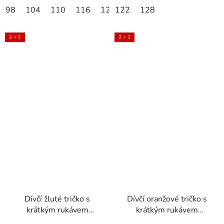
98
104
110
116
122
122
128
128
2 + 1
2 + 1
Dívčí žluté tričko s
Dívčí oranžové tričko s
krátkým rukávem
krátkým rukávem
VANESA
TIKTOK