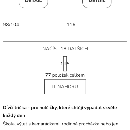
DETAIL
DETAIL
98/104
116
NAČÍST 18 DALŠÍCH
S
1
t
5
r
O
á
77
položek celkem
v
n
l
k
NAHORU
á
o
d
v
a
á
Dívčí trička - pro holčičky, které chtějí vypadat skvěle
c
n
í
í
každý den
p
Škola, výlet s kamarádkami, rodinná procházka nebo jen
r