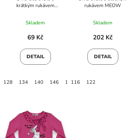
krátkým rukávem
rukávem MEOW
LUCKY GREEN
Skladem
Skladem
69 Kč
202 Kč
DETAIL
DETAIL
128
134
140
146
152
116
158
122
164