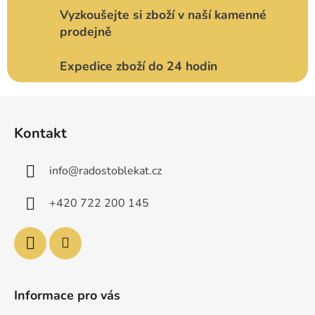
Vyzkoušejte si zboží v naší kamenné
prodejně
Expedice zboží do 24 hodin
Z
á
Kontakt
p
a
info
@
radostoblekat.cz
t
í
+420 722 200 145
Informace pro vás