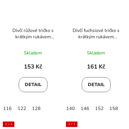
Dívčí růžové tričko s
Dívčí fuchsiové tričko s
krátkým rukávem
krátkým rukávem
DENISA
OLIVIA
Skladem
Skladem
153 Kč
161 Kč
DETAIL
DETAIL
116
122
128
140
146
152
158
2 + 1
2 + 1