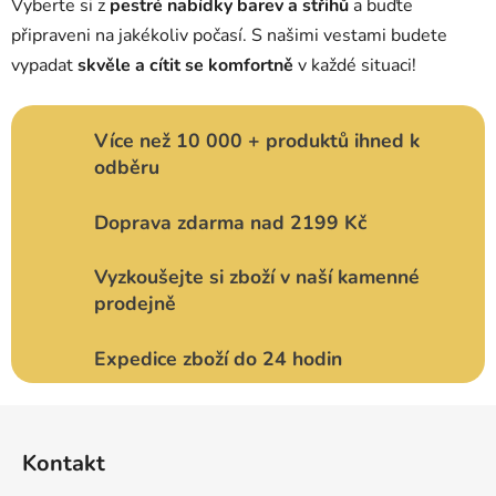
Vyberte si z
pestré nabídky barev a střihů
a buďte
připraveni na jakékoliv počasí. S našimi vestami budete
vypadat
skvěle a cítit se komfortně
v každé situaci!
Více než 10 000 + produktů ihned k
odběru
Doprava zdarma nad 2199 Kč
Vyzkoušejte si zboží v naší kamenné
prodejně
Expedice zboží do 24 hodin
Z
á
Kontakt
p