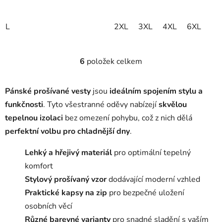
L
2XL
3XL
4XL
6XL
6
položek celkem
O
v
l
Pánské prošívané vesty
jsou
ideálním spojením stylu a
á
funkčnosti
. Tyto všestranné oděvy nabízejí
skvělou
d
tepelnou izolaci
bez omezení pohybu, což z nich dělá
a
c
perfektní volbu pro chladnější dny
.
í
p
Lehký a hřejivý materiál
pro optimální tepelný
r
komfort
v
Stylový prošívaný vzor
dodávající moderní vzhled
k
Praktické kapsy na zip
pro bezpečné uložení
y
osobních věcí
v
ý
Různé barevné varianty
pro snadné sladění s vaším