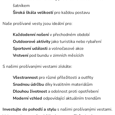
p
šatníkem
i
Široká škála velikostí
pro každou postavu
s
u
Naše prošívané vesty jsou ideální pro:
Každodenní nošení
v přechodném období
Outdoorové aktivity
jako turistika nebo rybaření
Sportovní události
a volnočasové akce
Vrstvení
pod bundu v zimních měsících
S našimi prošívanými vestami získáte:
Všestrannost
pro různé příležitosti a outfity
Snadnou údržbu
díky kvalitním materiálům
Dlouhou životnost
a odolnost proti opotřebení
Moderní vzhled
odpovídající aktuálním trendům
Investujte do pohodlí a stylu
s našimi prošívanými vestami.