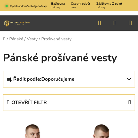
Přejít
Balíkovna
Osobní odběr
Zásilkovna Z point
Rychlost doručení objednávky
1-2 dny
dnes
1-2 dny
na
obsah
Hledat
NÁKUP
KOŠÍK
Domů
/
Pánské
/
Vesty
/
Prošívané vesty
Pánské prošívané vesty
Ř
Řadit podle:
Doporučujeme
a
z
e
OTEVŘÍT FILTR
n
í
V
p
ý
r
p