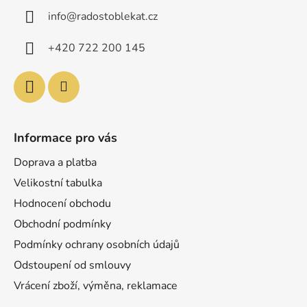
a
info
@
radostoblekat.cz
t
í
+420 722 200 145
Informace pro vás
Doprava a platba
Velikostní tabulka
Hodnocení obchodu
Obchodní podmínky
Podmínky ochrany osobních údajů
Odstoupení od smlouvy
Vrácení zboží, výměna, reklamace