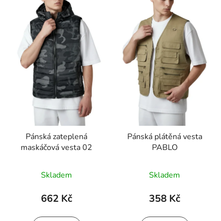
o
i
d
s
u
p
k
r
t
o
ů
d
u
k
t
ů
Pánská zateplená
Pánská plátěná vesta
maskáčová vesta 02
PABLO
Skladem
Skladem
662 Kč
358 Kč