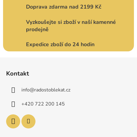
Doprava zdarma nad 2199 Kč
Vyzkoušejte si zboží v naší kamenné
prodejně
Expedice zboží do 24 hodin
Z
á
Kontakt
p
a
info
@
radostoblekat.cz
t
í
+420 722 200 145