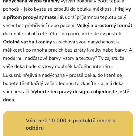
s
nadýchaná vazba tkaniny
vytváří dokonalý pocit tepla a
u
pohodlí - jako byste se zabalili do oblaku měkkosti.
Hřejivý
a přitom prodyšný materiál
udrží příjemnou teplotu celý
večer bez přehřívání nebo pocení.
Velký a prostorný formát
dokonale zabalí celé tělo - na gauči, v křesle i v posteli.
Odolná vazba tkaniny
si zachová svou nadýchanost a
měkkost i po mnoha pracích bez ztráty kvality nebo barvy. A
moderní i nadčasové barvy, vzory a textury? Ty zajistí, že
vaše deka bude stylový doplněk každého interiéru.
Luxusní, hřejivá a nadýchaná - prostě deka, do které se
budete těšit každý večer. Jednou to zkusíte - a jiná deka
vám nestačí.
Vyberte ten pravý design a objednejte ještě
dnes.
Více než 10 000 + produktů ihned k
odběru