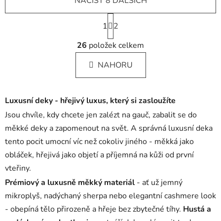
NAČÍST 8 DALŠÍCH
S
1
t
2
r
O
á
26
položek celkem
v
n
l
k
NAHORU
á
o
d
v
a
á
Luxusní deky - hřejivý luxus, který si zasloužíte
c
n
í
í
Jsou chvíle, kdy chcete jen zalézt na gauč, zabalit se do
p
měkké deky a zapomenout na svět. A správná luxusní deka
r
tento pocit umocní víc než cokoliv jiného - měkká jako
v
obláček, hřejivá jako objetí a příjemná na kůži od první
k
y
vteřiny.
v
Prémiový a luxusně měkký materiál
- ať už jemný
ý
mikroplyš, nadýchaný sherpa nebo elegantní cashmere look
p
- obepíná tělo přirozeně a hřeje bez zbytečné tíhy.
Hustá a
i