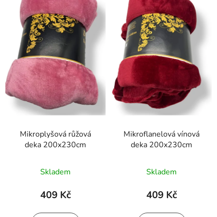
o
i
d
s
u
p
k
r
t
o
ů
d
u
k
t
ů
Mikroplyšová růžová
Mikroflanelová vínová
deka 200x230cm
deka 200x230cm
Skladem
Skladem
409 Kč
409 Kč