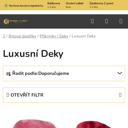
Přejít
Balíkovna
Osobní odběr
Zásilkovna Z point
Rychlost doručení objednávky
1-2 dny
dnes
1-2 dny
na
obsah
Hledat
NÁKUP
KOŠÍK
Domů
/
Bytové doplňky
/
Přikrývky / Deky
/
Luxusní Deky
Luxusní Deky
Ř
Řadit podle:
Doporučujeme
a
z
e
OTEVŘÍT FILTR
n
í
V
p
ý
r
p