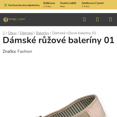
Přejít
Balíkovna
Osobní odběr
Zásilkovna Z point
Rychlost doručení objednávky
1-2 dny
dnes
1-2 dny
na
obsah
Hledat
NÁKUP
KOŠÍK
Domů
/
Obuv
/
Dámské
/
Baleríny
/
Dámské růžové baleríny 01
Dámské růžové baleríny 01
Značka:
Fashion