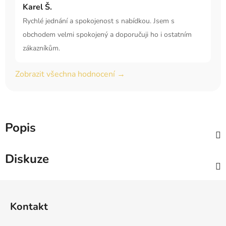
Karel Š.
Rychlé jednání a spokojenost s nabídkou. Jsem s
obchodem velmi spokojený a doporučuji ho i ostatním
zákazníkům.
Zobrazit všechna hodnocení →
Popis
Diskuze
Z
á
Kontakt
p
a