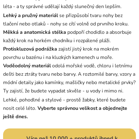
c
léta - a ty správné udělají každý slunečný den lepším.
í
Lehký a pružný materiál
se přizpůsobí tvaru nohy bez
p
tlačení nebo otlaků - nohy se cítí volně od prvního kroku.
r
Měkká a anatomická stélka
podpoří chodidlo a absorbuje
v
k
každý krok na horkém chodníku i rozpálené pláži.
y
Protiskluzová podrážka
zajistí jistý krok na mokrém
v
povrchu u bazénu i na kluzkých kamenech u moře.
ý
Voděodolný materiál
odolá mořské vodě, chloru i letnímu
p
i
dešti bez ztráty tvaru nebo barvy. A roztomilé barvy, vzory a
s
módní detaily jako kamínky, mašličky nebo metalické prvky?
u
Ty zajistí, že budete vypadat skvěle - u vody i mimo ni.
Lehké, pohodlné a stylové - prostě žabky, které budete
nosit celé léto.
Vyberte správnou velikost a objednejte
ještě dnes.
Více než 10 000 + produktů ihned k