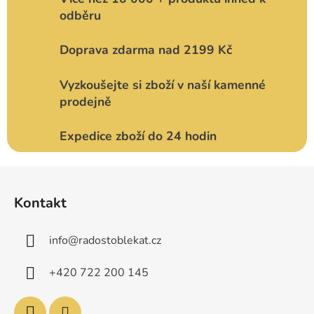
odběru
Doprava zdarma nad 2199 Kč
Vyzkoušejte si zboží v naší kamenné
prodejně
Expedice zboží do 24 hodin
Z
á
Kontakt
p
a
info
@
radostoblekat.cz
t
í
+420 722 200 145