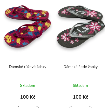
o
i
d
s
u
p
k
r
t
o
ů
d
u
k
t
ů
Dámské růžové žabky
Dámské šedé žabky
Skladem
Skladem
100 Kč
100 Kč