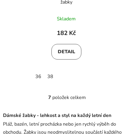
žabky
Skladem
182 Kč
DETAIL
36
38
7
položek celkem
O
v
l
Dámské žabky - lehkost a styl na každý letní den
á
Pláž, bazén, letní procházka nebo jen rychlý výběh do
d
obchodu. Žabky jsou neodmyslitelnou součástí každého
a