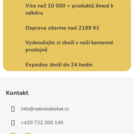
Více než 10 000 + produktů ihned k
odběru
Doprava zdarma nad 2199 Kč
Vyzkoušejte si zboží v naší kamenné
prodejně
Expedice zboží do 24 hodin
Z
á
Kontakt
p
a
info
@
radostoblekat.cz
t
í
+420 722 200 145