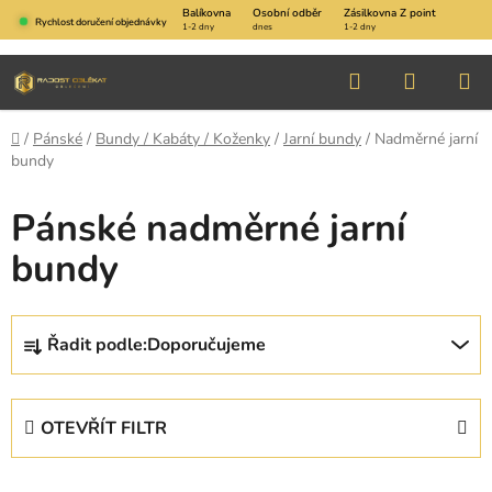
Přejít
Balíkovna
Osobní odběr
Zásilkovna Z point
Rychlost doručení objednávky
1-2 dny
dnes
1-2 dny
na
obsah
Hledat
NÁKUP
KOŠÍK
Domů
/
Pánské
/
Bundy / Kabáty / Koženky
/
Jarní bundy
/
Nadměrné jarní
bundy
Pánské nadměrné jarní
bundy
Ř
Řadit podle:
Doporučujeme
a
z
e
OTEVŘÍT FILTR
n
í