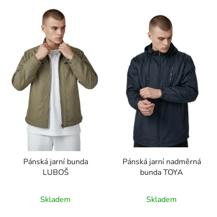
V
p
ý
r
p
o
i
d
s
u
p
k
r
t
o
ů
d
u
k
t
ů
Pánská jarní bunda
Pánská jarní nadměrná
LUBOŠ
bunda TOYA
Skladem
Skladem