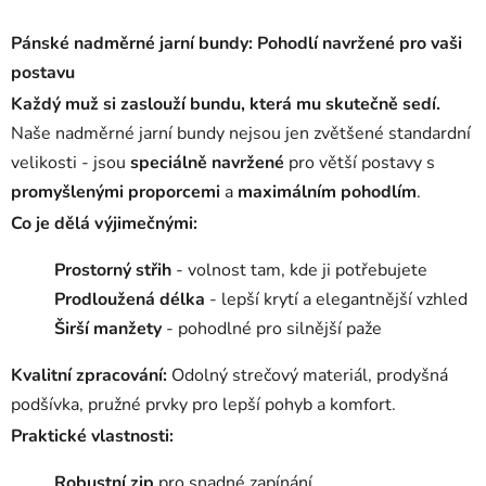
v
l
Pánské nadměrné jarní bundy: Pohodlí navržené pro vaši
á
postavu
d
Každý muž si zaslouží bundu, která mu skutečně sedí.
a
c
Naše nadměrné jarní bundy nejsou jen zvětšené standardní
í
velikosti - jsou
speciálně navržené
pro větší postavy s
p
promyšlenými proporcemi
a
maximálním pohodlím
.
r
Co je dělá výjimečnými:
v
k
Prostorný střih
- volnost tam, kde ji potřebujete
y
v
Prodloužená délka
- lepší krytí a elegantnější vzhled
ý
Širší manžety
- pohodlné pro silnější paže
p
i
Kvalitní zpracování:
Odolný strečový materiál, prodyšná
s
podšívka, pružné prvky pro lepší pohyb a komfort.
u
Praktické vlastnosti:
Robustní zip
pro snadné zapínání