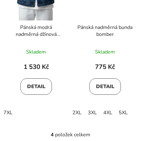
Pánská modrá
Pánská nadměrná bunda
nadměrná džínová
bomber
bunda
Skladem
Skladem
1 530 Kč
775 Kč
DETAIL
DETAIL
7XL
2XL
3XL
4XL
5XL
4
položek celkem
O