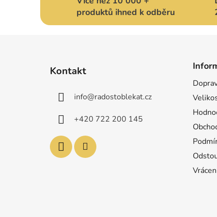
Více než 10 000 +
produktů ihned k odběru
Z
á
Infor
Kontakt
p
Doprav
a
info
@
radostoblekat.cz
Velikos
t
í
Hodnoc
+420 722 200 145
Obchod
Podmín
Odstou
Vrácen