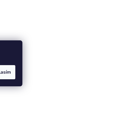
ěrné
lasím
e