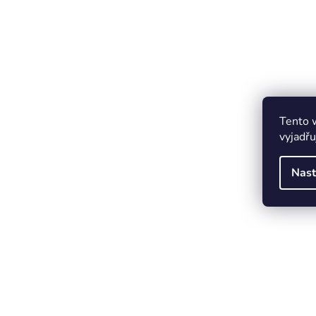
Tento 
vyjadřu
Nast