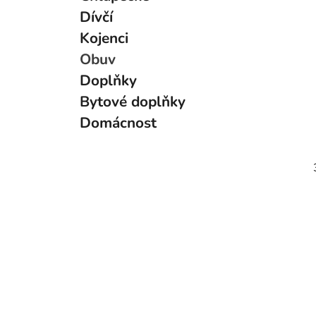
g
Dívčí
o
Kojenci
r
i
Obuv
e
Doplňky
Bytové doplňky
Domácnost