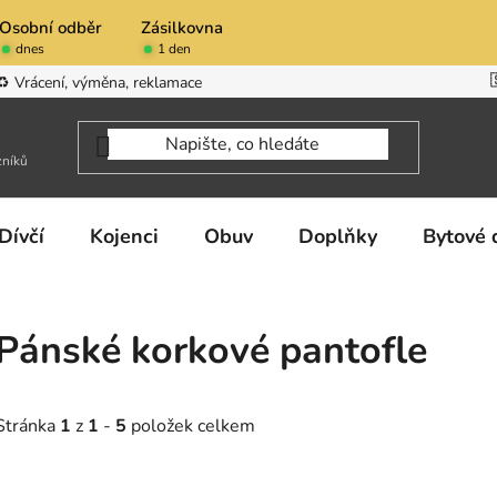
Osobní odběr
Zásilkovna
dnes
1 den
♻️ Vrácení, výměna, reklamace
zníků
Dívčí
Kojenci
Obuv
Doplňky
Bytové 
Pánské korkové pantofle
Stránka
1
z
1
-
5
položek celkem
V