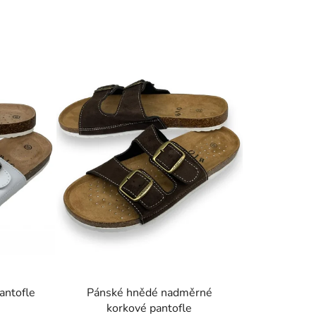
n
í
p
r
o
d
u
k
t
ů
antofle
Pánské hnědé nadměrné
korkové pantofle