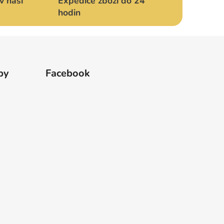
v naší
Expedice zboží do 24
hodin
by
Facebook