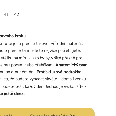
41
42
46
47
49
 prvního kroku
antofle jsou přesně takové. Přírodní materiál,
dlo přesně tam, kde to nejvíce potřebujete.
stélku na míru - jako by byly šité přesně pro
e bez pocení nebo přehřívání.
Anatomický tvar
hou po dlouhém dni.
Protiskluzová podrážka
ajistí, že budete vypadat skvěle – doma i venku.
 budete těšit každý den. Jednou je vyzkoušíte -
e ještě dnes.