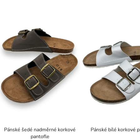
ý
p
s
p
r
o
d
u
k
t
ů
Pánské šedé nadměrné korkové
Pánské bílé korkové p
pantofle