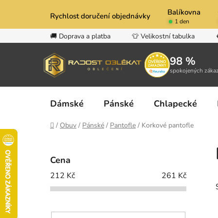
Přejít
Balíkovna
na
Rychlost doručení objednávky
1 den
obsah
🚚 Doprava a platba
👕 Velikostní tabulka
98 %
spokojených záka
Dámské
Pánské
Chlapecké
Domů
/
Obuv
/
Pánské
/
Pantofle
/
Korkové pantofle
P
o
Cena
s
212
Kč
261
Kč
t
r
a
n