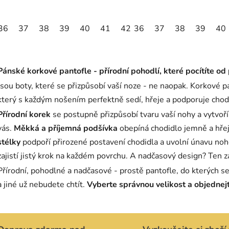
36
37
38
39
40
41
42
36
43
37
46
38
49
39
40
O
v
Pánské korkové pantofle - přírodní pohodlí, které pocítíte od
l
á
Jsou boty, které se přizpůsobí vaší noze - ne naopak. Korkové p
d
který s každým nošením perfektně sedí, hřeje a podporuje chodi
a
Přírodní korek
se postupně přizpůsobí tvaru vaší nohy a vytvoří 
c
vás.
Měkká a příjemná podšívka
obepíná chodidlo jemně a hřej
í
p
stélky
podpoří přirozené postavení chodidla a uvolní únavu no
r
zajistí jistý krok na každém povrchu. A nadčasový design? Ten z
v
Přírodní, pohodlné a nadčasové - prostě pantofle, do kterých se
k
a jiné už nebudete chtít.
Vyberte správnou velikost a objednejt
y
v
ý
p