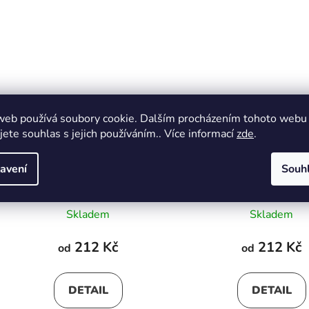
web používá soubory cookie. Dalším procházením tohoto webu
jete souhlas s jejich používáním.. Více informací
zde
.
Pánské modré korkové pantofle
Pánské černé nadm
avení
Souh
korkové pantofl
Skladem
Skladem
212 Kč
212 Kč
od
od
DETAIL
DETAIL