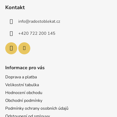
á
Kontakt
p
a
info
@
radostoblekat.cz
t
í
+420 722 200 145
Informace pro vás
Doprava a platba
Velikostní tabulka
Hodnocení obchodu
Obchodní podmínky
Podmínky ochrany osobních údajů
Odstoupení od smlouvy