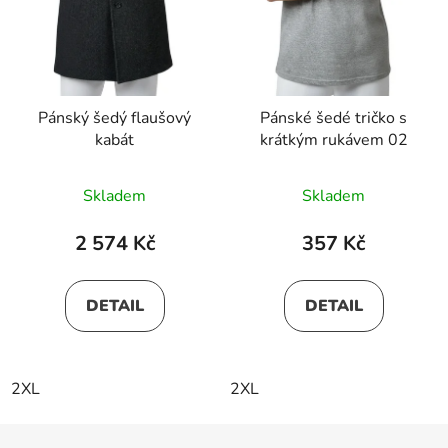
Pánský šedý flaušový
Pánské šedé tričko s
kabát
krátkým rukávem 02
Skladem
Skladem
2 574 Kč
357 Kč
DETAIL
DETAIL
2XL
2XL
Z