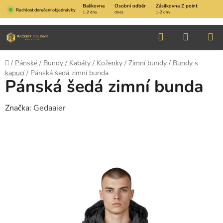
Přejít
Balíkovna
Osobní odběr
Zásilkovna Z point
Rychlost doručení objednávky
1-2 dny
dnes
1-2 dny
na
obsah
Hledat
NÁKUP
KOŠÍK
Domů
/
Pánské
/
Bundy / Kabáty / Koženky
/
Zimní bundy
/
Bundy s
kapucí
/
Pánská šedá zimní bunda
Pánská šedá zimní bunda
Značka:
Gedaaier