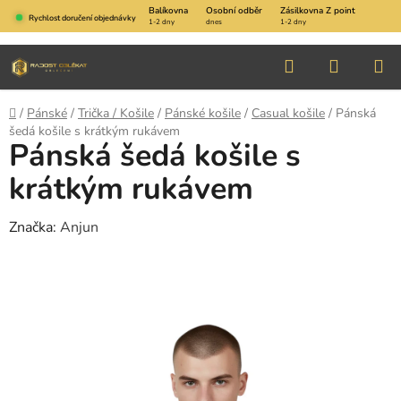
Přejít
Balíkovna
Osobní odběr
Zásilkovna Z point
Rychlost doručení objednávky
1-2 dny
dnes
1-2 dny
na
obsah
Hledat
NÁKUP
KOŠÍK
Domů
/
Pánské
/
Trička / Košile
/
Pánské košile
/
Casual košile
/
Pánská
šedá košile s krátkým rukávem
Pánská šedá košile s
krátkým rukávem
Značka:
Anjun