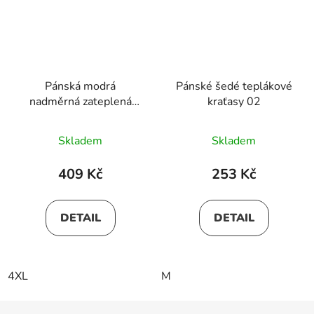
Pánská modrá
Pánské šedé teplákové
nadměrná zateplená
kraťasy 02
mikina přes hlavu
ROBIN
Skladem
Skladem
409 Kč
253 Kč
DETAIL
DETAIL
4XL
M
Z