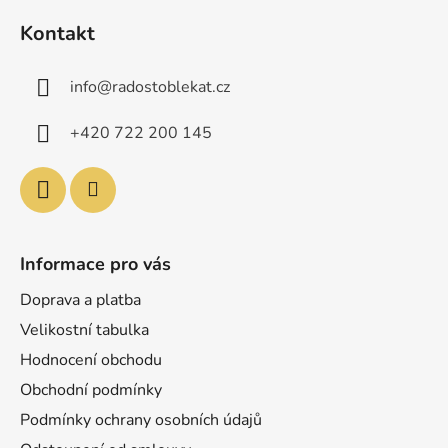
á
Kontakt
p
a
info
@
radostoblekat.cz
t
í
+420 722 200 145
Informace pro vás
Doprava a platba
Velikostní tabulka
Hodnocení obchodu
Obchodní podmínky
Podmínky ochrany osobních údajů