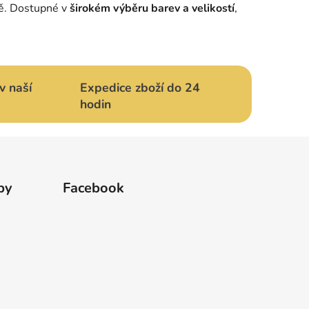
ně. Dostupné v
širokém výběru barev a velikostí
,
v naší
Expedice zboží do 24
hodin
by
Facebook