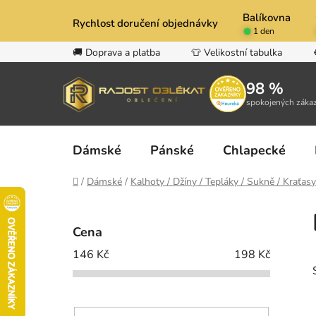
Přejít
Balíkovna
na
Rychlost doručení objednávky
1 den
obsah
🚚 Doprava a platba
👕 Velikostní tabulka
98 %
spokojených záka
Dámské
Pánské
Chlapecké
Domů
/
Dámské
/
Kalhoty / Džíny / Tepláky / Sukně / Kraťasy
P
o
Cena
s
146
Kč
198
Kč
t
r
a
n