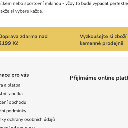
p
tílkem nebo sportovní mikinou - vždy to bude vypadat perfekt
r
takže si vybere každá.
v
k
y
v
Doprava zdarma nad
Vyzkoušejte si zboží 
ý
2199 Kč
kamenné prodejně
p
i
s
u
mace pro vás
Přijímáme online plat
a a platba
tní tabulka
ení obchodu
ní podmínky
ky ochrany osobních údajů
pení od smlouvy