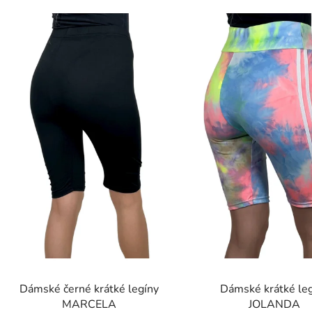
ý
p
s
p
r
o
d
u
k
t
ů
Dámské černé krátké legíny
Dámské krátké le
MARCELA
JOLANDA