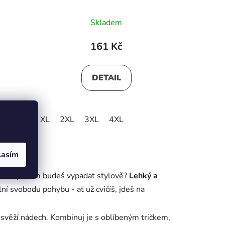
Skladem
161 Kč
DETAIL
XL
2XL
3XL
4XL
lasím
dnech a přitom budeš vypadat stylově?
Lehký a
ní svobodu pohybu - ať už cvičíš, jdeš na
 svěží nádech. Kombinuj je s oblíbeným tričkem,