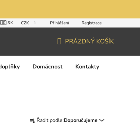
🇸🇰 SK
CZK
Přihlášení
Registrace
PRÁZDNÝ KOŠÍK
NÁKUPNÍ
KOŠÍK
doplňky
Domácnost
Kontakty
Ř
Řadit podle:
Doporučujeme
a
z
e