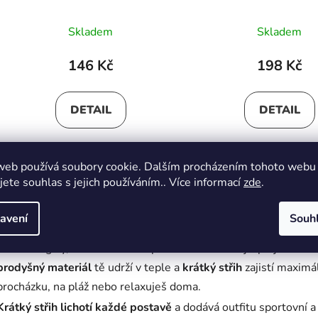
Skladem
Skladem
146 Kč
198 Kč
DETAIL
DETAIL
web používá soubory cookie. Dalším procházením tohoto webu
M-L
S-M
jete souhlas s jejich používáním.. Více informací
zde
.
O
v
avení
Souh
Dámské krátké legíny
l
á
Hledáš legíny, které tě udrží v pohodlí i v těch nejteplejších 
d
prodyšný materiál
tě udrží v teple a
krátký střih
zajistí maximál
a
procházku, na pláž nebo relaxuješ doma.
c
Krátký střih lichotí každé postavě
a dodává outfitu sportovní a
í