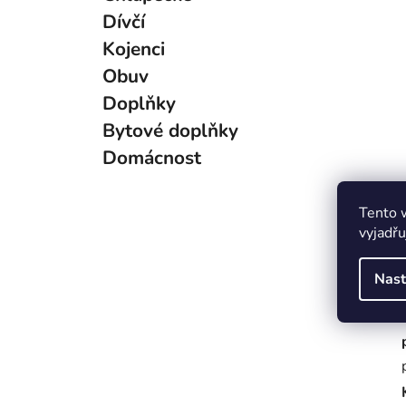
g
Dívčí
o
Kojenci
r
i
Obuv
e
Doplňky
Bytové doplňky
Domácnost
Tento 
vyjadřu
Nast