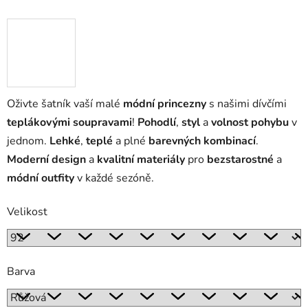
Oživte šatník vaší malé
módní princezny
s našimi dívčími
teplákovými soupravami
!
Pohodlí
,
styl
a
volnost pohybu
v
jednom.
Lehké
,
teplé
a plné
barevných kombinací
.
Moderní design
a
kvalitní materiály
pro
bezstarostné
a
módní outfity
v každé sezóně.
Velikost
Barva