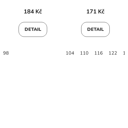
184 Kč
171 Kč
DETAIL
DETAIL
98
104
110
116
122
1