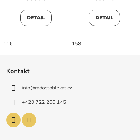
DETAIL
DETAIL
116
158
Z
á
Kontakt
p
a
info
@
radostoblekat.cz
t
í
+420 722 200 145