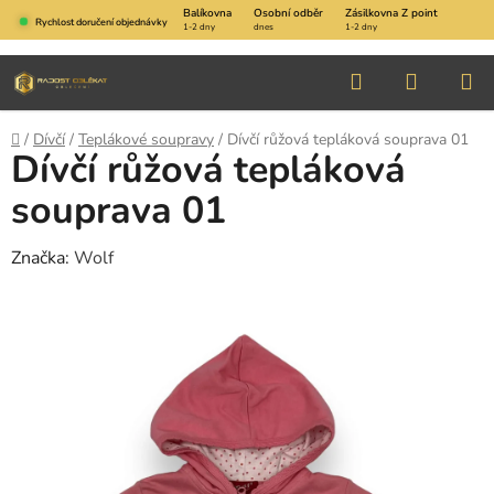
Přejít
Balíkovna
Osobní odběr
Zásilkovna Z point
Rychlost doručení objednávky
1-2 dny
dnes
1-2 dny
na
obsah
Hledat
NÁKUP
KOŠÍK
Domů
/
Dívčí
/
Teplákové soupravy
/
Dívčí růžová tepláková souprava 01
Dívčí růžová tepláková
souprava 01
Značka:
Wolf