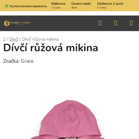
Přejít
Balíkovna
Osobní odběr
Zásilkovna Z point
Rychlost doručení objednávky
1-2 dny
dnes
1-2 dny
na
obsah
Hledat
NÁKUP
KOŠÍK
Domů
/
Dívčí
/
Dívčí růžová mikina
Dívčí růžová mikina
Značka:
Grace