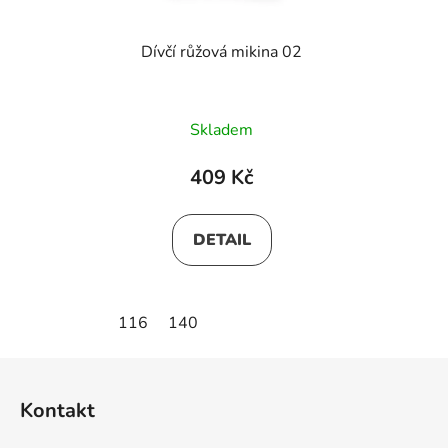
Dívčí růžová mikina 02
Skladem
409 Kč
DETAIL
116
140
Z
á
Kontakt
p
a