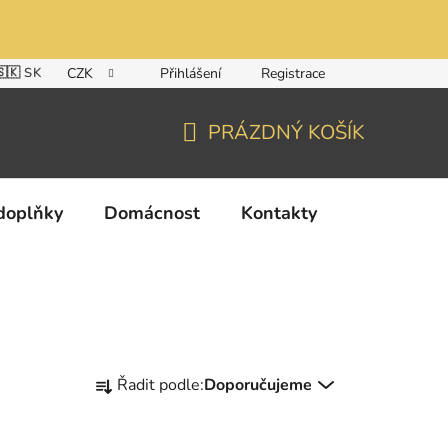
🇸🇰 SK
CZK
Přihlášení
Registrace
PRÁZDNÝ KOŠÍK
NÁKUPNÍ
KOŠÍK
doplňky
Domácnost
Kontakty
Ř
Řadit podle:
Doporučujeme
a
z
e