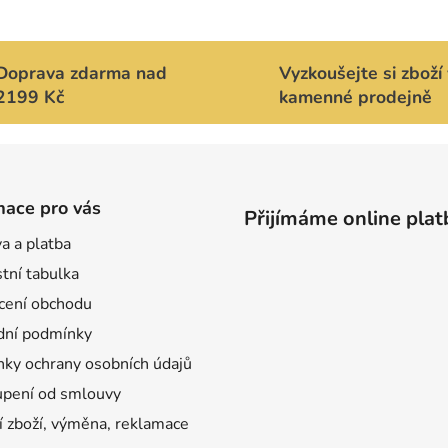
p
r
v
Doprava zdarma nad
Vyzkoušejte si zboží 
k
2199 Kč
kamenné prodejně
y
v
ý
p
i
mace pro vás
s
Přijímáme online plat
u
a a platba
tní tabulka
ení obchodu
ní podmínky
ky ochrany osobních údajů
pení od smlouvy
í zboží, výměna, reklamace