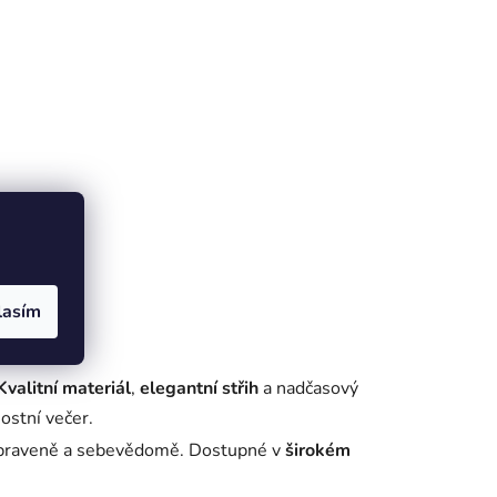
lasím
Kvalitní materiál
,
elegantní střih
a nadčasový
nostní večer.
 upraveně a sebevědomě. Dostupné v
širokém