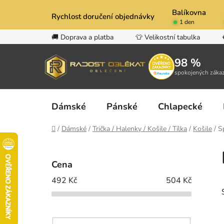
Přejít
Balíkovna
na
Rychlost doručení objednávky
1 den
obsah
🚚 Doprava a platba
👕 Velikostní tabulka
98 %
spokojených záka
Dámské
Pánské
Chlapecké
Domů
/
Dámské
/
Trička / Halenky / Košile / Tílka
/
Košile
/
S
P
o
Cena
s
492
Kč
504
Kč
t
r
a
n