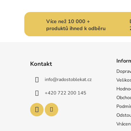
Více než 10 000 +
produktů ihned k odběru
Z
á
Infor
Kontakt
p
Doprav
a
info
@
radostoblekat.cz
Velikos
t
í
Hodnoc
+420 722 200 145
Obchod
Podmín
Odstou
Vrácen