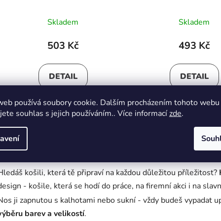
Skladem
Skladem
503 Kč
493 Kč
DETAIL
DETAIL
web používá soubory cookie. Dalším procházením tohoto webu
jete souhlas s jejich používáním.. Více informací
zde
.
3XL
4XL
S
avení
Souh
O
v
Dámská společenská košile
l
á
Hledáš košili, která tě připraví na každou důležitou příležitost?
d
design - košile, která se hodí do práce, na firemní akci i na slav
a
Nos ji zapnutou s kalhotami nebo sukní - vždy budeš vypadat
c
výběru barev a velikostí
.
í