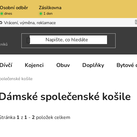
Osobní odběr
Zásilkovna
dnes
1 den
♻️ Vrácení, výměna, reklamace
zníků
Dívčí
Kojenci
Obuv
Doplňky
Bytové 
polečenské košile
Dámské společenské košile
Stránka
1
z
1
-
2
položek celkem
V