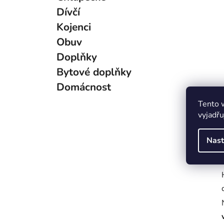
g
Dívčí
o
Kojenci
r
i
Obuv
e
Doplňky
Bytové doplňky
Domácnost
Tento 
vyjadřu
Nast