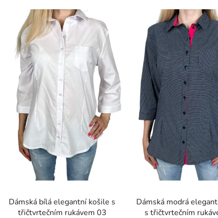
ý
p
s
p
r
o
d
u
k
t
ů
Dámská bílá elegantní košile s
Dámská modrá elegantn
třičtvrtečním rukávem 03
s třičtvrtečním ruká