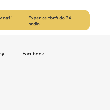
v naší
Expedice zboží do 24
hodin
by
Facebook