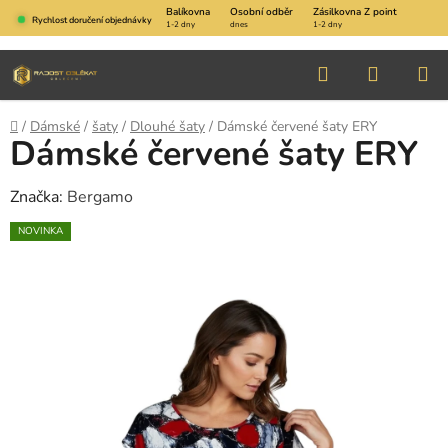
Přejít
Balíkovna
Osobní odběr
Zásilkovna Z point
Rychlost doručení objednávky
1-2 dny
dnes
1-2 dny
na
obsah
Hledat
NÁKUP
KOŠÍK
Domů
/
Dámské
/
šaty
/
Dlouhé šaty
/
Dámské červené šaty ERY
Dámské červené šaty ERY
Značka:
Bergamo
NOVINKA