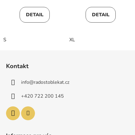
DETAIL
DETAIL
S
XL
Z
á
Kontakt
p
a
info
@
radostoblekat.cz
t
í
+420 722 200 145