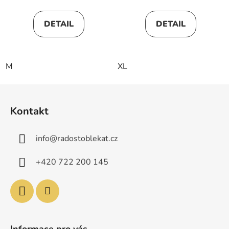
DETAIL
DETAIL
M
XL
Z
á
Kontakt
p
a
info
@
radostoblekat.cz
t
í
+420 722 200 145