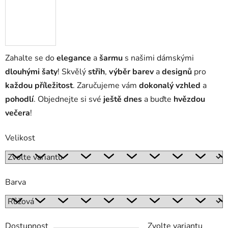
Zahalte se do
elegance
a
šarmu
s našimi dámskými
dlouhými šaty
! Skvělý
střih
,
výběr barev
a
designů
pro
každou příležitost
. Zaručujeme vám
dokonalý vzhled
a
pohodlí
. Objednejte si své
ještě dnes
a buďte
hvězdou
večera
!
Velikost
Barva
Dostupnost
Zvolte variantu