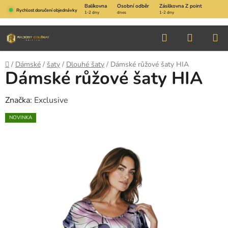
Přejít
Balíkovna
Osobní odběr
Zásilkovna Z point
Rychlost doručení objednávky
1-2 dny
dnes
1-2 dny
na
obsah
Hledat
NÁKUP
KOŠÍK
Domů
/
Dámské
/
šaty
/
Dlouhé šaty
/
Dámské růžové šaty HIA
Dámské růžové šaty HIA
Značka:
Exclusive
NOVINKA