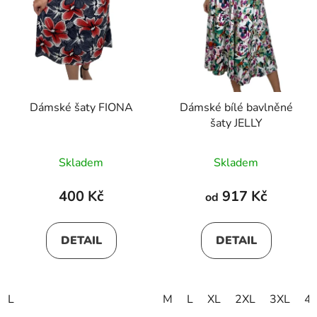
Dámské šaty FIONA
Dámské bílé bavlněné
šaty JELLY
Skladem
Skladem
400 Kč
917 Kč
od
DETAIL
DETAIL
L
M
L
XL
2XL
3XL
4