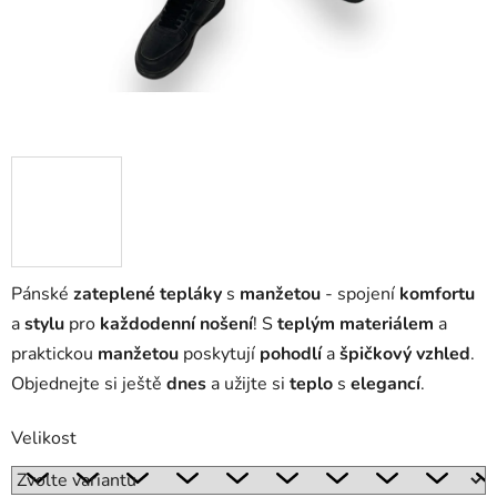
Pánské
zateplené tepláky
s
manžetou
- spojení
komfortu
a
stylu
pro
každodenní nošení
! S
teplým materiálem
a
praktickou
manžetou
poskytují
pohodlí
a
špičkový vzhled
.
Objednejte si ještě
dnes
a užijte si
teplo
s
elegancí
.
Velikost