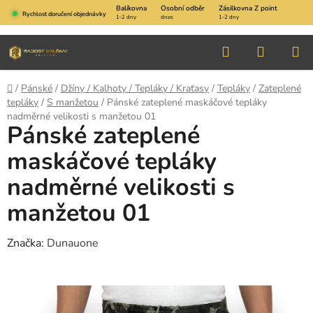
Přejít
Balíkovna
Osobní odběr
Zásilkovna Z point
Rychlost doručení objednávky
1-2 dny
dnes
1-2 dny
na
obsah
Hledat
NÁKUP
KOŠÍK
Domů
/
Pánské
/
Džíny / Kalhoty / Tepláky / Kraťasy
/
Tepláky
/
Zateplené
tepláky
/
S manžetou
/
Pánské zateplené maskáčové tepláky
nadměrné velikosti s manžetou 01
Pánské zateplené
maskáčové tepláky
nadměrné velikosti s
manžetou 01
Značka:
Dunauone