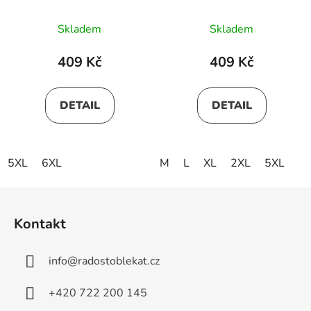
velikosti bez manžety
nadměrné velikosti bez
JUSTIN
manžety
Skladem
Skladem
409 Kč
409 Kč
DETAIL
DETAIL
5XL
6XL
M
L
XL
2XL
5XL
Z
á
Kontakt
p
a
info
@
radostoblekat.cz
t
í
+420 722 200 145