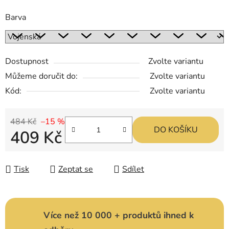
Barva
Dostupnost
Zvolte variantu
Můžeme doručit do:
Zvolte variantu
Kód:
Zvolte variantu
484 Kč
–15 %
DO KOŠÍKU
409 Kč
Měrná cena:
Tisk
Zeptat se
Sdílet
Více než 10 000 + produktů ihned k