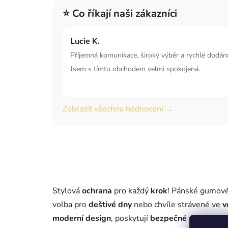
⭐ Co říkají naši zákazníci
Lucie K.
Příjemná komunikace, široký výběr a rychlé dodání
Jsem s tímto obchodem velmi spokojená.
Zobrazit všechna hodnocení →
Stylová
ochrana
pro každý
krok
! Pánské gumov
volba pro
deštivé dny
nebo chvíle strávené ve
v
moderní design
, poskytují
bezpečné
a
pohodln