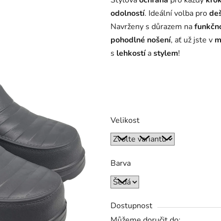
Stylová
ochrana
pro každý
kro
odolností
. Ideální volba pro
deš
Navrženy s důrazem na
funkčn
pohodlné nošení
, ať už jste v
m
s
lehkostí
a
stylem
!
Velikost
Barva
Dostupnost
Můžeme doručit do: