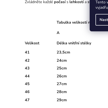
Zvládněte každé
počasí
s
lehkostí
a
stylem
!
Tento 
vyjadřu
Nast
Tabulka velikostí nazouváků 
A
Velikost
Délka vnitřní stélky
41
23,5cm
42
24cm
43
25cm
44
26cm
45
27cm
46
28cm
47
29cm