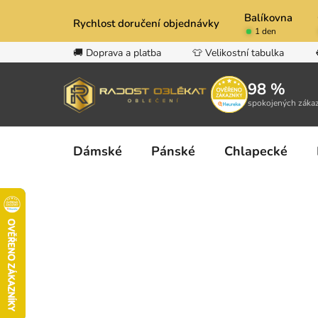
Přejít
Balíkovna
na
Rychlost doručení objednávky
1 den
obsah
🚚 Doprava a platba
👕 Velikostní tabulka
98 %
spokojených záka
Dámské
Pánské
Chlapecké