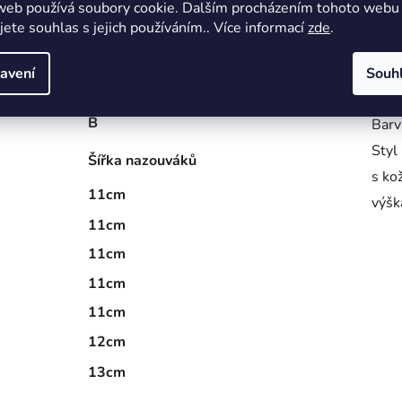
web používá soubory cookie. Dalším procházením tohoto webu
Výro
jete souhlas s jejich používáním.. Více informací
zde
.
Mate
avení
Souh
(+/- 0,5 Cm)
Návo
B
Barv
Styl
Šířka nazouváků
s ko
11cm
výšk
11cm
11cm
11cm
11cm
12cm
13cm