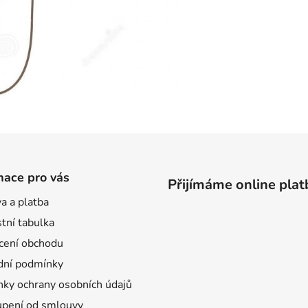
mace pro vás
Přijímáme online plat
a a platba
tní tabulka
ení obchodu
ní podmínky
ky ochrany osobních údajů
pení od smlouvy