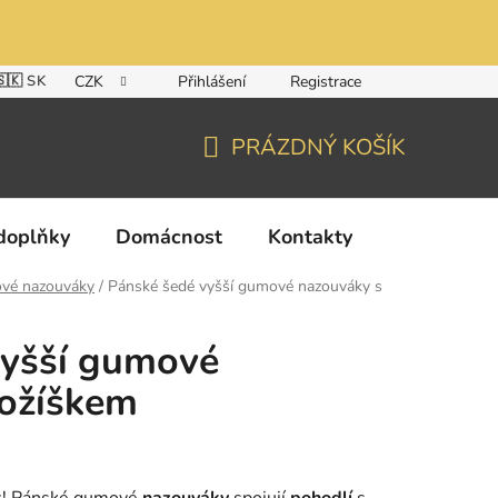
🇸🇰 SK
CZK
Přihlášení
Registrace
PRÁZDNÝ KOŠÍK
NÁKUPNÍ
KOŠÍK
doplňky
Domácnost
Kontakty
vé nazouváky
/
Pánské šedé vyšší gumové nazouváky s
vyšší gumové
kožíškem