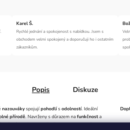
Karel Š.
Bož
.
Rychlé jednání a spokojenost s nabídkou. Jsem s
Velm
obchodem velmi spokojený a doporučuji ho i ostatním
prob
zákazníkům.
spol
Popis
Diskuze
é
nazouváky
spojují
pohodlí
s
odolností
. Ideální
Dopl
olné přírodě
. Navrženy s důrazem na
funkčnost
a
é nošení
, ať už jste v
městě
nebo na
venkově
.
Kate