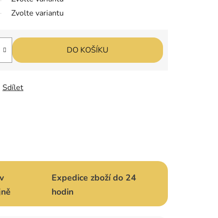
Zvolte variantu
DO KOŠÍKU
Sdílet
v
Expedice zboží do 24
jně
hodin