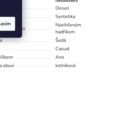
bce
Desun
riál obuvi
Syntetika
lasím
Navlhčeným
d na údržbu
hadříkem
a
Šedá
Casual
žíškem
Ano
a obuvi
kotníková