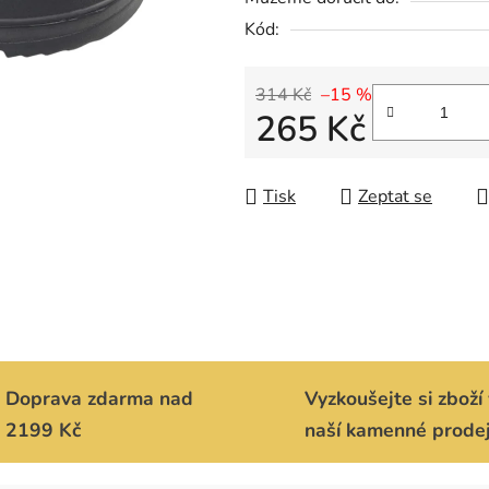
Kód:
314 Kč
–15 %
265 Kč
Měrná cena:
Tisk
Zeptat se
Doprava zdarma nad
Vyzkoušejte si zboží 
2199 Kč
naší kamenné prode