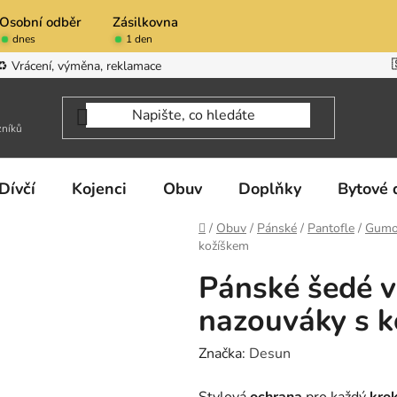
Osobní odběr
Zásilkovna
dnes
1 den
♻️ Vrácení, výměna, reklamace
zníků
Dívčí
Kojenci
Obuv
Doplňky
Bytové 
Domů
/
Obuv
/
Pánské
/
Pantofle
/
Gumo
kožíškem
Pánské šedé 
nazouváky s 
Značka:
Desun