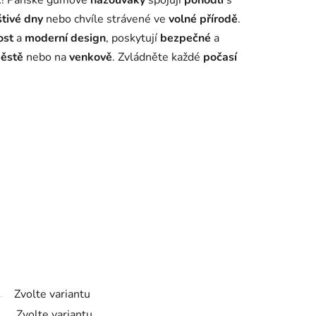
k
! Pánské gumové
nazouváky
spojují
pohodlí
s
tivé dny
nebo chvíle strávené ve
volné přírodě
.
ost
a
moderní design
, poskytují
bezpečné
a
ěstě
nebo na
venkově
. Zvládněte každé
počasí
Zvolte variantu
Zvolte variantu