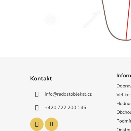
Z
á
Infor
Kontakt
p
Doprav
a
info
@
radostoblekat.cz
Velikos
t
í
Hodnoc
+420 722 200 145
Obchod
Podmín
Odstou