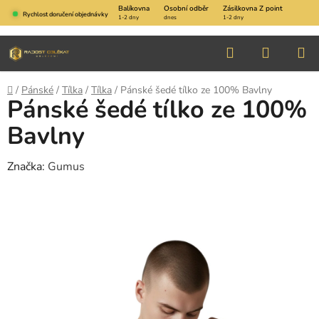
Přejít
Balíkovna
Osobní odběr
Zásilkovna Z point
Rychlost doručení objednávky
1-2 dny
dnes
1-2 dny
na
obsah
Hledat
NÁKUP
KOŠÍK
Domů
/
Pánské
/
Tílka
/
Tílka
/
Pánské šedé tílko ze 100% Bavlny
Pánské šedé tílko ze 100%
Bavlny
Značka:
Gumus