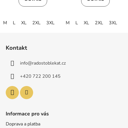
M
L
XL
2XL
3XL
M
L
XL
2XL
3XL
Z
á
Kontakt
p
a
info
@
radostoblekat.cz
t
í
+420 722 200 145
Informace pro vás
Doprava a platba