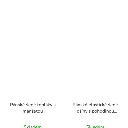
Pánské šedé tepláky s
Pánské elastické šedé
manžetou
džíny s pohodlnou
gumou v pase
Skladem
Skladem