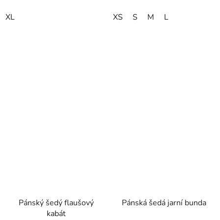
XL
XS
S
M
L
Pánský šedý flaušový
Pánská šedá jarní bunda
kabát