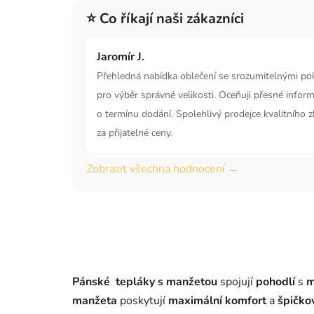
⭐ Co říkají naši zákazníci
Jaromír J.
Přehledná nabídka oblečení se srozumitelnými po
pro výběr správné velikosti. Oceňuji přesné infor
o termínu dodání. Spolehlivý prodejce kvalitního z
za přijatelné ceny.
Zobrazit všechna hodnocení →
Pánské tepláky s manžetou
spojují
pohodlí
s
m
manžeta
poskytují
maximální komfort
a
špičko