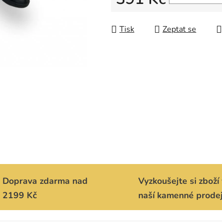
Měrná cena:
Tisk
Zeptat se
Doprava zdarma nad
Vyzkoušejte si zboží 
2199 Kč
naší kamenné prode