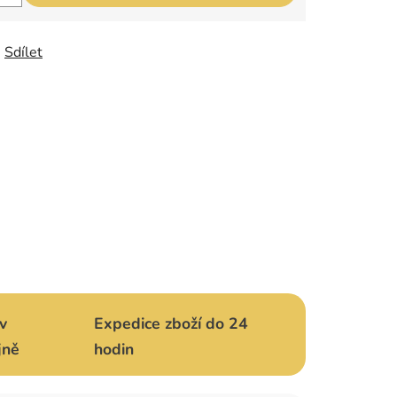
Sdílet
v
Expedice zboží do 24
jně
hodin