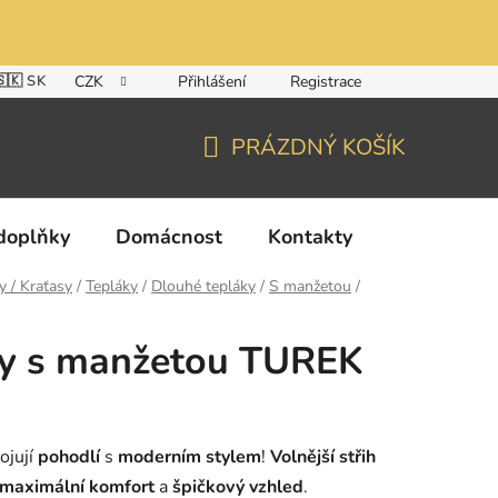
🇸🇰 SK
CZK
Přihlášení
Registrace
PRÁZDNÝ KOŠÍK
NÁKUPNÍ
KOŠÍK
doplňky
Domácnost
Kontakty
y / Kraťasy
/
Tepláky
/
Dlouhé tepláky
/
S manžetou
/
ky s manžetou TUREK
ojují
pohodlí
s
moderním stylem
!
Volnější střih
maximální komfort
a
špičkový vzhled
.