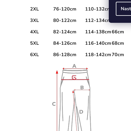
Nast
2XL
76-120cm
110-132cm
62cm
3XL
80-122cm
112-134cm
64cm
4XL
82-124cm
114-138cm
66cm
5XL
84-126cm
116-140cm
68cm
6XL
86-128cm
118-142cm
70cm