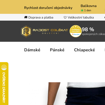
Přejít
Balíkovna
na
Rychlost doručení objednávky
1 den
obsah
🚚 Doprava a platba
👕 Velikostní tabulka
98 %
spokojených záka
Dámské
Pánské
Chlapecké