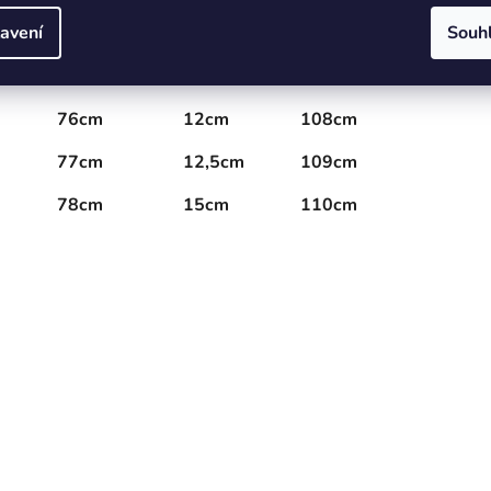
avení
Souh
74cm
11cm
106cm
75cm
11,5cm
107cm
76cm
12cm
108cm
77cm
12,5cm
109cm
78cm
15cm
110cm