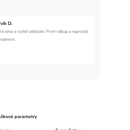
vík D.
á cena a rychlé odeslání. První nákup a naprostá
kojenost.
ňkové parametry