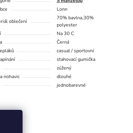
gorie
S manžetou
bce
Lonn
70% bavlna,30%
riál oblečení
polyester
í
Na 30 C
a
Černá
tepláků
casual / sportovní
zapínání
stahovací gumička
zúžený
a nohavic
dlouhé
jednobarevné