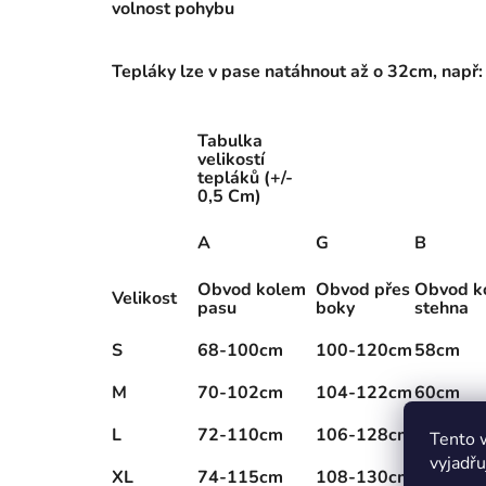
volnost pohybu
Tepláky lze v pase natáhnout až o 32cm, nap
Tabulka
velikostí
tepláků (+/-
0,5 Cm)
A
G
B
Obvod kolem
Obvod přes
Obvod k
Velikost
pasu
boky
stehna
S
68-100cm
100-120cm
58cm
M
70-102cm
104-122cm
60cm
L
72-110cm
106-128cm
58cm
Tento 
vyjadřu
XL
74-115cm
108-130cm
60cm