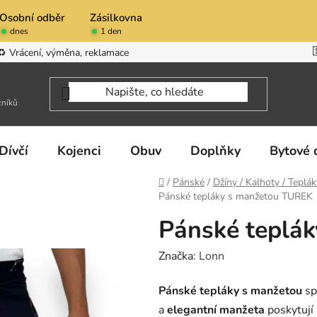
Osobní odběr
Zásilkovna
dnes
1 den
♻️ Vrácení, výměna, reklamace
zníků
Dívčí
Kojenci
Obuv
Doplňky
Bytové 
Domů
/
Pánské
/
Džíny / Kalhoty / Teplák
Pánské tepláky s manžetou TUREK
Pánské teplá
Značka:
Lonn
Pánské tepláky s manžetou
sp
a
elegantní manžeta
poskytují