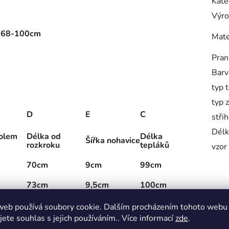
Kate
Výro
ř: 68-100cm
Mate
Pran
Barv
typ 
typ 
D
E
C
střih
Délk
olem
Délka od
Délka
Šířka nohavice
rozkroku
tepláků
vzor
70cm
9cm
99cm
73cm
9,5cm
100cm
72cm
10cm
104cm
web používá soubory cookie. Dalším procházením tohoto webu
jete souhlas s jejich používáním.. Více informací
zde
.
73cm
10,5cm
105cm