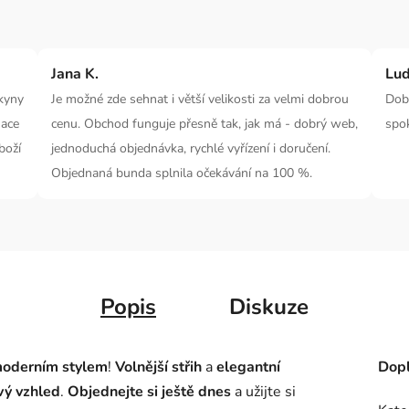
Jana K.
Lud
kyny
Je možné zde sehnat i větší velikosti za velmi dobrou
Dobr
mace
cenu. Obchod funguje přesně tak, jak má - dobrý web,
spo
boží
jednoduchá objednávka, rychlé vyřízení i doručení.
Objednaná bunda splnila očekávání na 100 %.
Popis
Diskuze
oderním stylem
!
Volnější střih
a
elegantní
Dopl
vý vzhled
.
Objednejte si ještě dnes
a užijte si