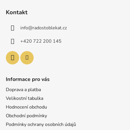
Z
á
Kontakt
p
a
info
@
radostoblekat.cz
t
í
+420 722 200 145
Informace pro vás
Doprava a platba
Velikostní tabulka
Hodnocení obchodu
Obchodní podmínky
Podmínky ochrany osobních údajů