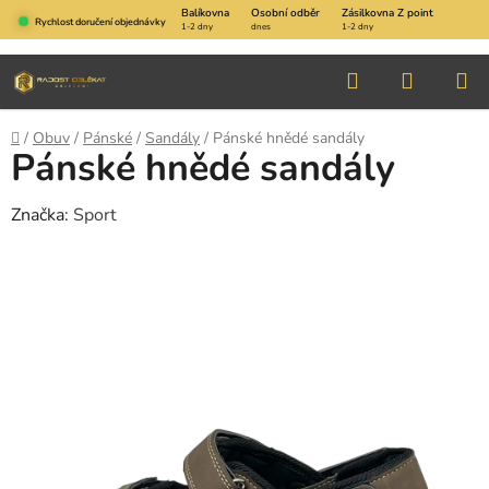
Přejít
Balíkovna
Osobní odběr
Zásilkovna Z point
Rychlost doručení objednávky
1-2 dny
dnes
1-2 dny
na
obsah
Hledat
NÁKUP
KOŠÍK
Domů
/
Obuv
/
Pánské
/
Sandály
/
Pánské hnědé sandály
Pánské hnědé sandály
Značka:
Sport