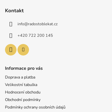
Z
á
Kontakt
p
a
info
@
radostoblekat.cz
t
í
+420 722 200 145
Informace pro vás
Doprava a platba
Velikostní tabulka
Hodnocení obchodu
Obchodní podmínky
Podmínky ochrany osobních údajů