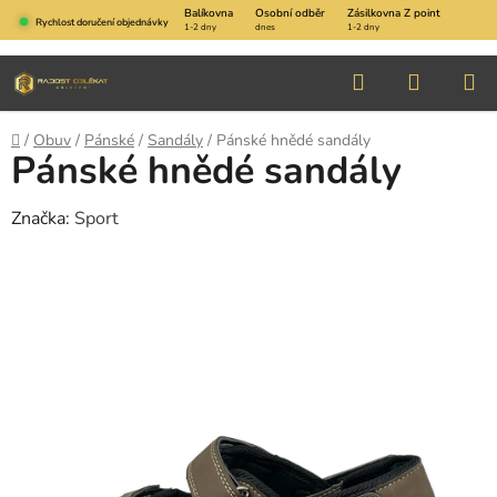
Přejít
Balíkovna
Osobní odběr
Zásilkovna Z point
Rychlost doručení objednávky
1-2 dny
dnes
1-2 dny
na
obsah
Hledat
NÁKUP
KOŠÍK
Domů
/
Obuv
/
Pánské
/
Sandály
/
Pánské hnědé sandály
Pánské hnědé sandály
Značka:
Sport