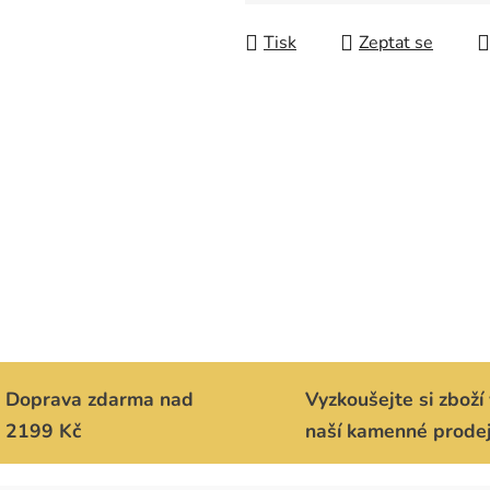
Měrná cena:
Tisk
Zeptat se
Doprava zdarma nad
Vyzkoušejte si zboží 
2199 Kč
naší kamenné prode