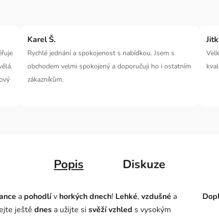
Karel Š.
Jit
ěřuje
Rychlé jednání a spokojenost s nabídkou. Jsem s
Velk
ělá.
obchodem velmi spokojený a doporučuji ho i ostatním
kval
kový
zákazníkům.
Popis
Diskuze
ance
a
pohodlí
v
horkých dnech
!
Lehké
,
vzdušné
a
Dopl
ejte ještě
dnes
a užijte si
svěží vzhled
s vysokým