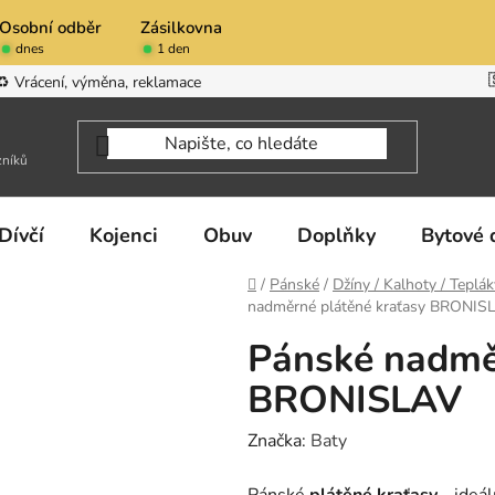
Osobní odběr
Zásilkovna
dnes
1 den
♻️ Vrácení, výměna, reklamace
zníků
Dívčí
Kojenci
Obuv
Doplňky
Bytové 
Domů
/
Pánské
/
Džíny / Kalhoty / Teplák
nadměrné plátěné kraťasy BRONIS
Pánské nadmě
BRONISLAV
Značka:
Baty