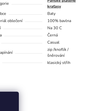
Pánské plátěné
gorie
kraťasy
bce
Baty
riál oblečení
100% bavlna
í
Na 30 C
a
Černá
Casual
zip /knoflík /
zapínání
šněrování
klasický střih