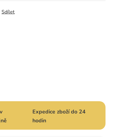
Sdílet
v
Expedice zboží do 24
jně
hodin