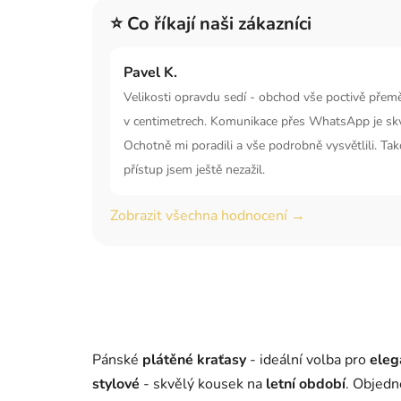
⭐ Co říkají naši zákazníci
Pavel K.
Velikosti opravdu sedí - obchod vše poctivě přem
v centimetrech. Komunikace přes WhatsApp je skv
Ochotně mi poradili a vše podrobně vysvětlili. Ta
přístup jsem ještě nezažil.
Zobrazit všechna hodnocení →
Pánské
plátěné kraťasy
- ideální volba pro
eleg
stylové
- skvělý kousek na
letní období
. Objedn