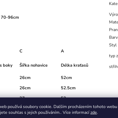
Kate
Výro
r: 70-96cm
Mate
Pran
Barv
Styl
C
A
typ 
s boky
Šířka nohavice
Délka kraťasů
střih
26cm
52cm
26cm
52.5cm
27cm
53cm
web používá soubory cookie. Dalším procházením tohoto webu
28cm
53.5cm
jete souhlas s jejich používáním.. Více informací
zde
.