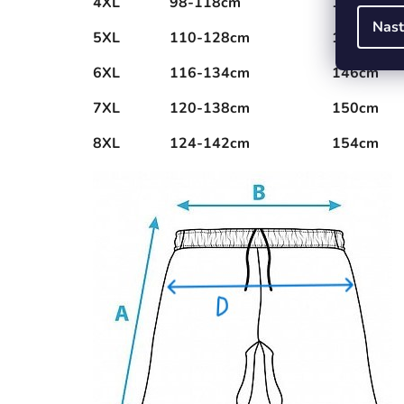
4XL
98-118cm
124cm
Nast
5XL
110-128cm
140cm
6XL
116-134cm
146cm
7XL
120-138cm
150cm
8XL
124-142cm
154cm