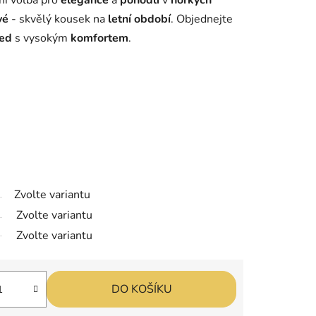
ní volba pro
elegance
a
pohodlí
v
horkých
vé
- skvělý kousek na
letní období
. Objednejte
led
s vysokým
komfortem
.
Zvolte variantu
Zvolte variantu
Zvolte variantu
DO KOŠÍKU