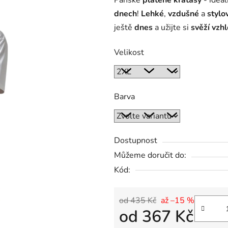
Pánské
plátěné kraťasy
- ideál
dnech
!
Lehké
,
vzdušné
a
stylo
ještě
dnes
a užijte si
svěží vzh
Velikost
Barva
Dostupnost
Můžeme doručit do:
Kód:
od 435 Kč
až –15 %
od
367 Kč