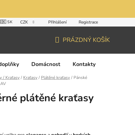
🇸🇰 SK
CZK
Přihlášení
Registrace
PRÁZDNÝ KOŠÍK
NÁKUPNÍ
KOŠÍK
doplňky
Domácnost
Kontakty
y / Kraťasy
/
Kraťasy
/
Plátěné kraťasy
/
Pánské
LAV
rné plátěné kraťasy