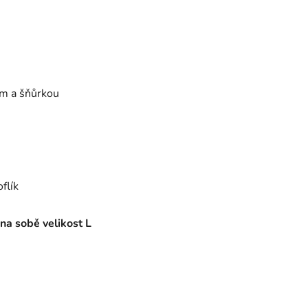
m a šňůrkou
flík
na sobě velikost L