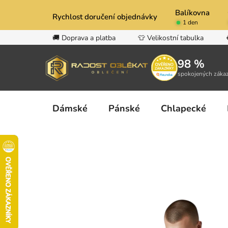
Přejít
Balíkovna
na
Rychlost doručení objednávky
1 den
obsah
🚚 Doprava a platba
👕 Velikostní tabulka
98 %
spokojených záka
Dámské
Pánské
Chlapecké