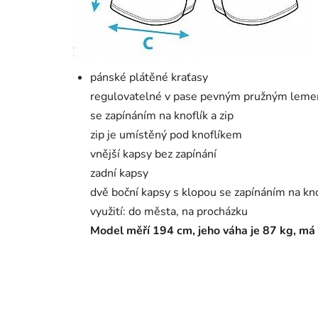
pánské plátěné kraťasy
regulovatelné v pase pevným pružným leme
se zapínáním na knoflík a zip
zip je umístěný pod knoflíkem
vnější kapsy bez zapínání
zadní kapsy
dvě boční kapsy s klopou se zapínáním na kno
využití: do města, na procházku
Model měří 194 cm, jeho váha je 87 kg, má 