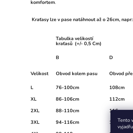
komfortem
.
Kraťasy lze v pase natáhnout až o 26cm, nap
Tabulka velikostí
kraťasů (+/- 0,5 Cm)
B
D
Velikost
Obvod kolem pasu
Obvod pře
L
76-100cm
108cm
XL
86-106cm
112cm
2XL
88-110cm
116cm
Tento 
3XL
94-116cm
120cm
vyjadřu