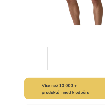
Více než 10 000 +
produktů ihned k odběru