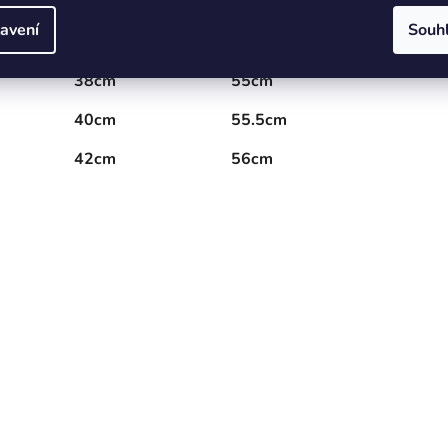
30cm
54cm
avení
Souh
36cm
54.5cm
38cm
55cm
40cm
55.5cm
42cm
56cm