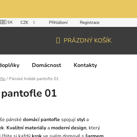
🇸🇰 SK
CZK
Přihlášení
Registrace
PRÁZDNÝ KOŠÍK
NÁKUPNÍ
KOŠÍK
doplňky
Domácnost
Kontakty
fle
/
Pánské hnědé pantofle 01
pantofle 01
aše pánské
domácí pantofle
spojují
styl
a
ek
.
Kvalitní materiály
a
moderní design
, který
 Užijte si každý
krok
ve svém domově s
šarmem