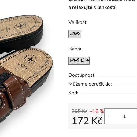
a
relaxujte
s
lehkostí
.
Velikost
Barva
Dostupnost
Můžeme doručit do:
Kód:
205 Kč
–16 %
172 Kč
Měrná cena: