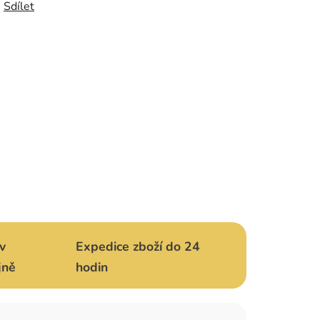
Sdílet
v
Expedice zboží do 24
jně
hodin