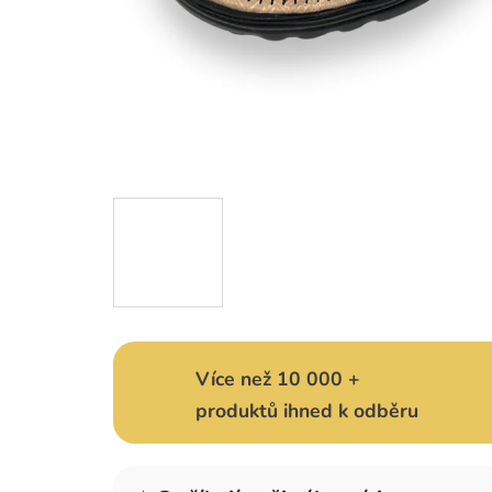
Více než 10 000 +
produktů ihned k odběru