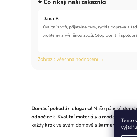
⭐ Co říkají naši zákazníci
Dana P.
Kvalitní zboží, přijatelné ceny, rychlá doprava a žá
problémy s výměnou zboží. Stoprocentní spoluprá
Zobrazit všechna hodnocení →
Domácí pohodlí
s
elegancí
! Naše pánské
domác
odpočinek
.
Kvalitní materiály
a
moderní desig
Tento 
každý
krok
ve svém domově s
šarmem
a
relaxu
vyjadřu