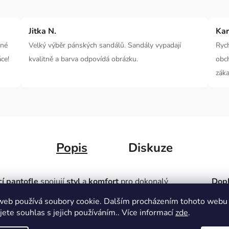
Jitka N.
Kar
dné
Velký výběr pánských sandálů. Sandály vypadají
Rych
ce!
kvalitně a barva odpovídá obrázku.
obc
zák
Popis
Diskuze
í pantofle
spojují
styl
a
komfort
pro dokonalý
Dopl
n
, který zdůrazní váš
individuální vkus
. Užijte si
web používá soubory cookie. Dalším procházením tohoto webu
Kate
jte
s
lehkostí
.
jete souhlas s jejich používáním.. Více informací
zde
.
Výro