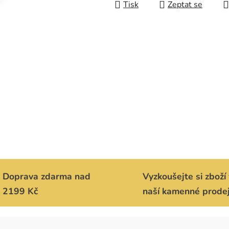
Tisk
Zeptat se
Doprava zdarma nad
Vyzkoušejte si zboží 
2199 Kč
naší kamenné prode