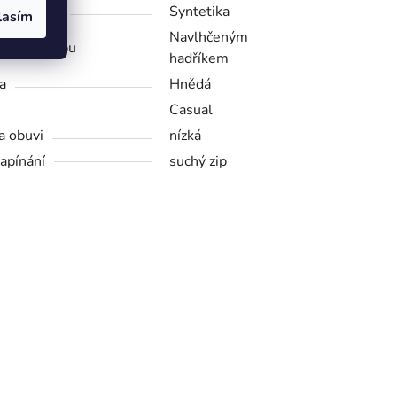
riál obuvi
Syntetika
lasím
Navlhčeným
d na údržbu
hadříkem
a
Hnědá
Casual
a obuvi
nízká
zapínání
suchý zip