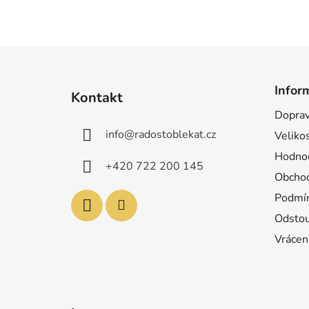
Z
á
Infor
Kontakt
p
Doprav
a
info
@
radostoblekat.cz
Velikos
t
í
Hodnoc
+420 722 200 145
Obchod
Podmín
Odstou
Vrácen