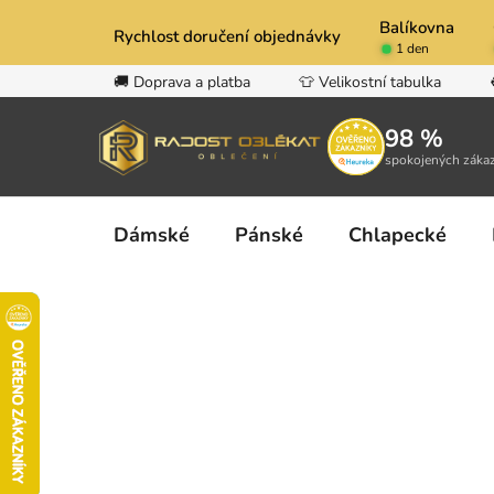
Přejít
Balíkovna
na
Rychlost doručení objednávky
1 den
obsah
🚚 Doprava a platba
👕 Velikostní tabulka
98 %
spokojených záka
Dámské
Pánské
Chlapecké