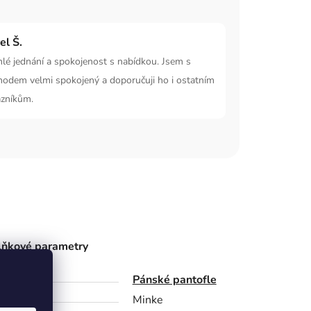
el Š.
lé jednání a spokojenost s nabídkou. Jsem s
hodem velmi spokojený a doporučuji ho i ostatním
azníkům.
ňkové parametry
gorie
Pánské pantofle
bce
Minke