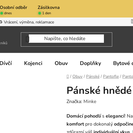
Osobní odběr
Zásilkovna
dnes
1 den
♻️ Vrácení, výměna, reklamace
zníků
Dívčí
Kojenci
Obuv
Doplňky
Bytové 
Domů
/
Obuv
/
Pánské
/
Pantofle
/
Panto
Pánské hnědé 
Značka:
Minke
Domácí pohodlí
s
elegancí
! N
komfort
pro dokonalý
odpočin
zdůrazní váš
individuální vkus
.