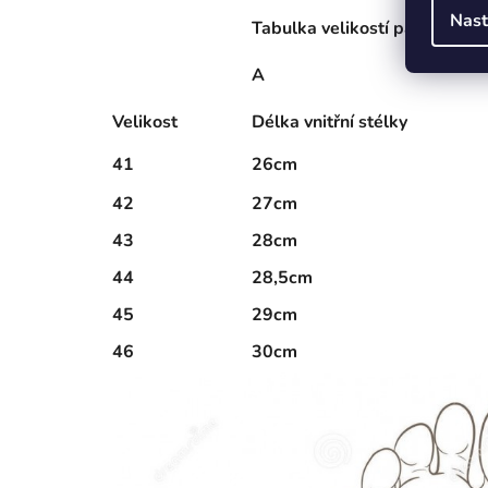
Nast
Tabulka velikostí pantofle (+
A
Velikost
Délka vnitřní stélky
41
26cm
42
27cm
43
28cm
44
28,5cm
45
29cm
46
30cm