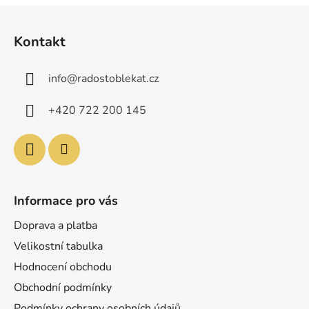
Z
á
Kontakt
p
a
info
@
radostoblekat.cz
t
í
+420 722 200 145
Informace pro vás
Doprava a platba
Velikostní tabulka
Hodnocení obchodu
Obchodní podmínky
Podmínky ochrany osobních údajů