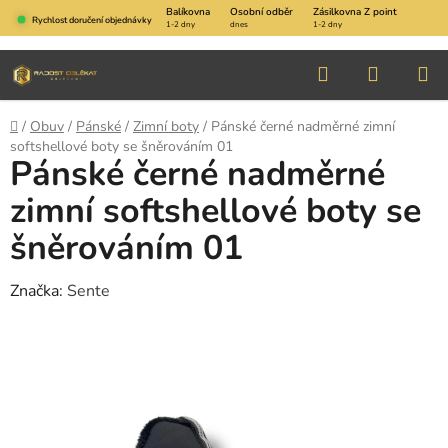
Přejít
Balíkovna
Osobní odběr
Zásilkovna Z point
Rychlost doručení objednávky
1-2 dny
dnes
1-2 dny
na
obsah
Hledat
NÁKUP
KOŠÍK
Domů
/
Obuv
/
Pánské
/
Zimní boty
/
Pánské černé nadměrné zimní
softshellové boty se šněrováním 01
Pánské černé nadměrné
zimní softshellové boty se
šněrováním 01
Značka:
Sente