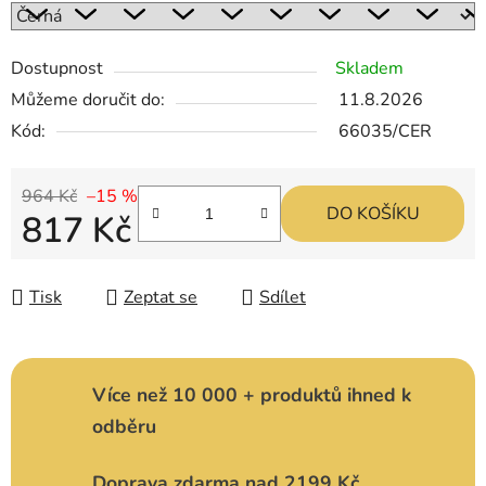
Dostupnost
Skladem
Můžeme doručit do:
11.8.2026
Kód:
66035/CER
964 Kč
–15 %
DO KOŠÍKU
817 Kč
Měrná cena:
Tisk
Zeptat se
Sdílet
Více než 10 000 + produktů ihned k
odběru
Doprava zdarma nad 2199 Kč