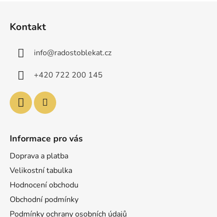
Z
á
Kontakt
p
a
info
@
radostoblekat.cz
t
í
+420 722 200 145
Informace pro vás
Doprava a platba
Velikostní tabulka
Hodnocení obchodu
Obchodní podmínky
Podmínky ochrany osobních údajů