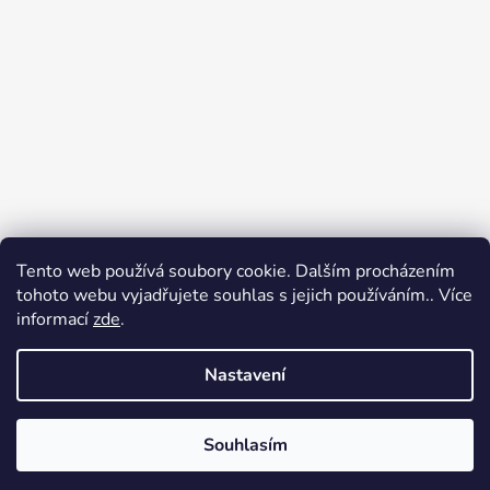
Tento web používá soubory cookie. Dalším procházením
tohoto webu vyjadřujete souhlas s jejich používáním.. Více
informací
zde
.
Sledovat na Instagramu
Nastavení
Vytvořil Shoptet
Souhlasím
Copyright 2026
Radost oblékat
. Všechna práva
vyhrazena.
Upravit nastavení cookies