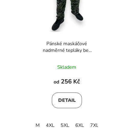
Pánské maskáčové
nadměrné tepláky bez
manžety
Skladem
256 Kč
od
DETAIL
M
4XL
5XL
6XL
7XL