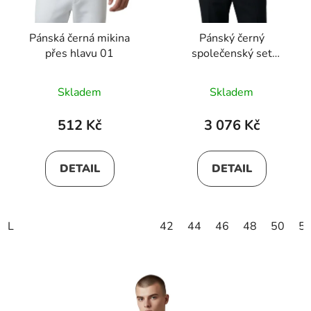
Pánská černá mikina
Pánský černý
přes hlavu 01
společenský set
ARTHUR
Skladem
Skladem
512 Kč
3 076 Kč
DETAIL
DETAIL
L
42
44
46
48
50
5