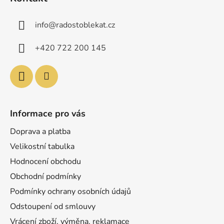
p
a
info
@
radostoblekat.cz
t
í
+420 722 200 145
Informace pro vás
Doprava a platba
Velikostní tabulka
Hodnocení obchodu
Obchodní podmínky
Podmínky ochrany osobních údajů
Odstoupení od smlouvy
Vrácení zboží, výměna, reklamace