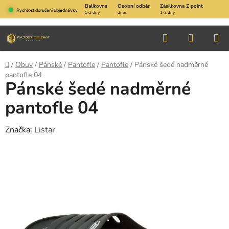
Přejít
Balíkovna
Osobní odběr
Zásilkovna Z point
Rychlost doručení objednávky
1-2 dny
dnes
1-2 dny
na
obsah
Hledat
NÁKUP
KOŠÍK
Domů
/
Obuv
/
Pánské
/
Pantofle
/
Pantofle
/
Pánské šedé nadměrné
pantofle 04
Pánské šedé nadměrné
pantofle 04
Značka:
Listar