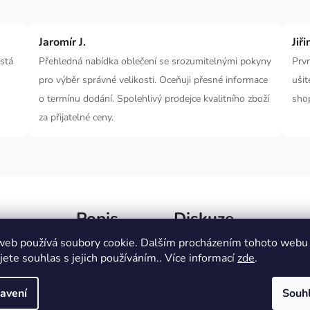
Jaromír J.
Jiři
ostá
Přehledná nabídka oblečení se srozumitelnými pokyny
Prvn
pro výběr správné velikosti. Oceňuji přesné informace
ušit
o termínu dodání. Spolehlivý prodejce kvalitního zboží
sho
za přijatelné ceny.
Popis
Diskuze
web používá soubory cookie. Dalším procházením tohoto webu
jete souhlas s jejich používáním.. Více informací
zde
.
síny
přinášejí
elegantní styl
s maximálním
Dopl
o boty dodají vašemu vzhledu
sofistikovaný nádech
.
avení
Souh
Kate
m
.