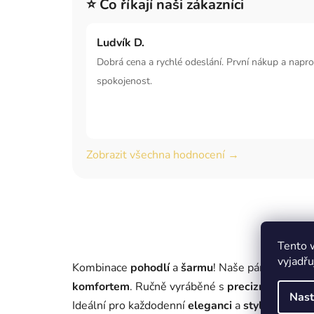
⭐ Co říkají naši zákazníci
Ludvík D.
Dobrá cena a rychlé odeslání. První nákup a napr
spokojenost.
Zobrazit všechna hodnocení →
Tento 
vyjadřu
Kombinace
pohodlí
a
šarmu
! Naše pánské
moka
komfortem
. Ručně vyráběné s
precizností
, tyt
Nast
Ideální pro každodenní
eleganci
a
stylový doje