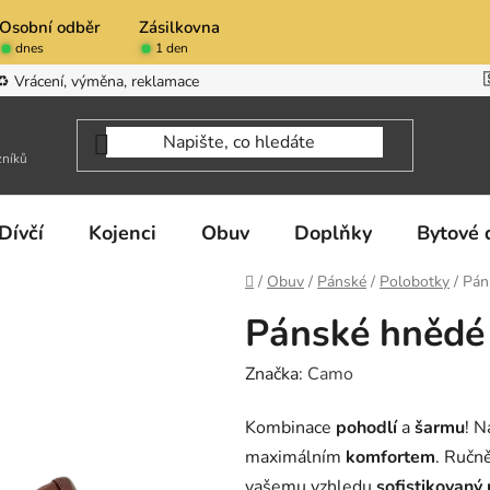
Osobní odběr
Zásilkovna
dnes
1 den
♻️ Vrácení, výměna, reklamace
zníků
Dívčí
Kojenci
Obuv
Doplňky
Bytové 
Domů
/
Obuv
/
Pánské
/
Polobotky
/
Pán
Pánské hnědé
Značka:
Camo
Kombinace
pohodlí
a
šarmu
! 
maximálním
komfortem
. Ručn
vašemu vzhledu
sofistikovaný