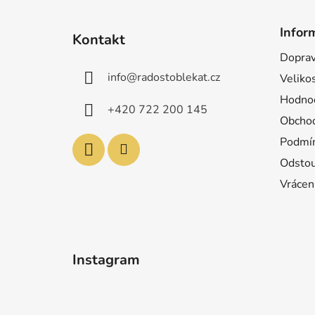
Z
á
Infor
Kontakt
p
Doprav
a
info
@
radostoblekat.cz
Velikos
t
í
Hodnoc
+420 722 200 145
Obchod
Podmín
Odstou
Vrácen
Instagram