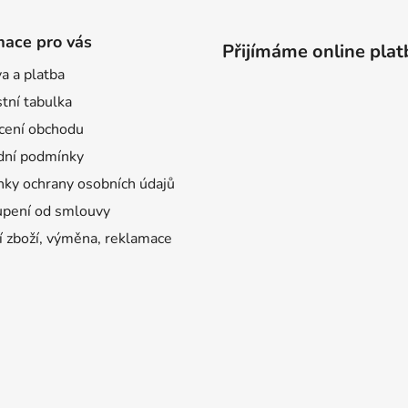
mace pro vás
Přijímáme online plat
a a platba
tní tabulka
ení obchodu
ní podmínky
ky ochrany osobních údajů
pení od smlouvy
í zboží, výměna, reklamace