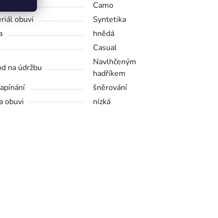
bce
Camo
riál obuvi
Syntetika
a
hnědá
Casual
Navlhčeným
d na údržbu
hadříkem
zapínání
šněrování
a obuvi
nízká