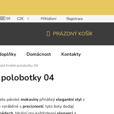
🇸🇰 SK
CZK
Přihlášení
Registrace
PRÁZDNÝ KOŠÍK
NÁKUPNÍ
KOŠÍK
doplňky
Domácnost
Kontakty
ské hnědé polobotky 04
 polobotky 04
Naše pánské
mokasíny
přinášejí
elegantní styl
s
ě vyráběné s
precizností
, tyto boty dodají
 nádech
. Ideální pro každodenní
eleganci
a