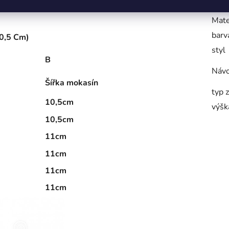
výro
Mate
barv
 0,5 Cm)
styl
B
Návo
Šířka mokasín
typ 
10,5cm
výšk
10,5cm
11cm
11cm
11cm
11cm