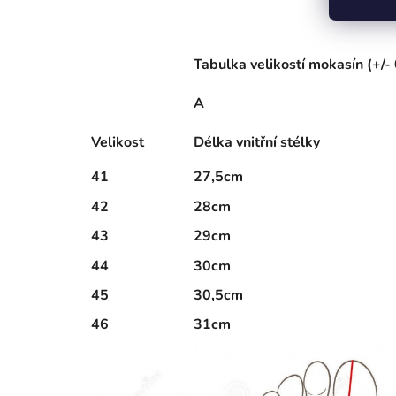
Tabulka velikostí mokasín (+/-
A
Velikost
Délka vnitřní stélky
41
27,5cm
42
28cm
43
29cm
44
30cm
45
30,5cm
46
31cm