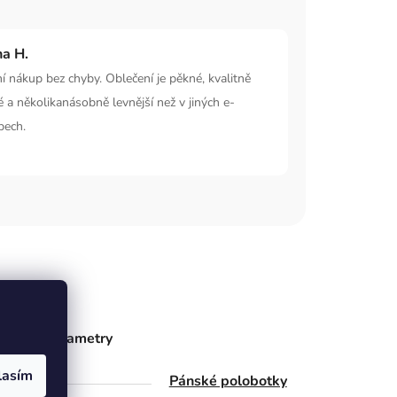
na H.
í nákup bez chyby. Oblečení je pěkné, kvalitně
é a několikanásobně levnější než v jiných e-
pech.
ňkové parametry
lasím
gorie
Pánské polobotky