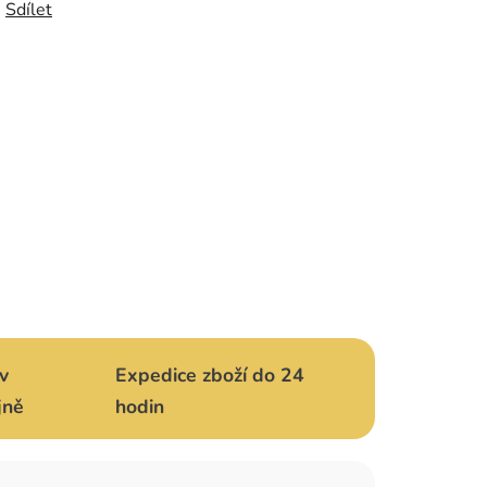
Sdílet
v
Expedice zboží do 24
jně
hodin