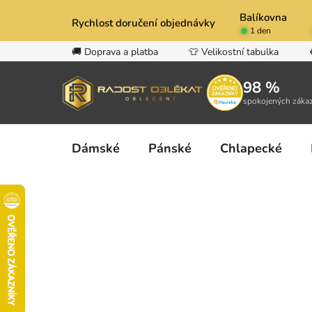
Přejít
Balíkovna
na
Rychlost doručení objednávky
1 den
obsah
🚚 Doprava a platba
👕 Velikostní tabulka
98 %
spokojených záka
Dámské
Pánské
Chlapecké