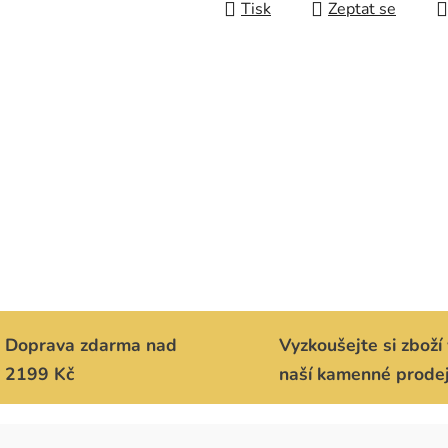
Tisk
Zeptat se
Doprava zdarma nad
Vyzkoušejte si zboží 
2199 Kč
naší kamenné prode