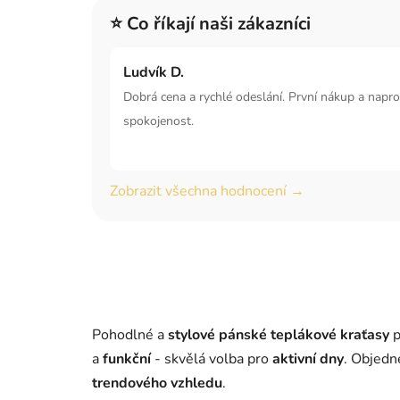
⭐ Co říkají naši zákazníci
Ludvík D.
Dobrá cena a rychlé odeslání. První nákup a napr
spokojenost.
Zobrazit všechna hodnocení →
Pohodlné a
stylové
pánské teplákové kraťasy
p
a
funkční
- skvělá volba pro
aktivní dny
. Objedn
trendového vzhledu
.