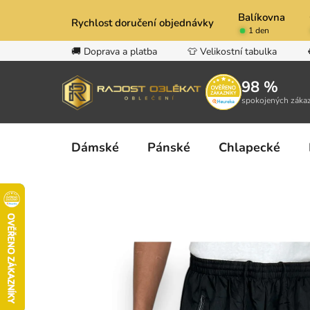
Přejít
Balíkovna
na
Rychlost doručení objednávky
1 den
obsah
🚚 Doprava a platba
👕 Velikostní tabulka
98 %
spokojených záka
Dámské
Pánské
Chlapecké