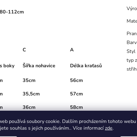
Výro
: 80-112cm
Mate
Pran
Barv
C
A
Styl
typ 
s boky
Šířka nohavice
Délka kraťasů
střih
m
35cm
56cm
m
35,5cm
57cm
m
36cm
58cm
m
36,5cm
59cm
web používá soubory cookie. Dalším procházením tohoto webu
jete souhlas s jejich používáním.. Více informací
zde
.
m
37cm
60cm