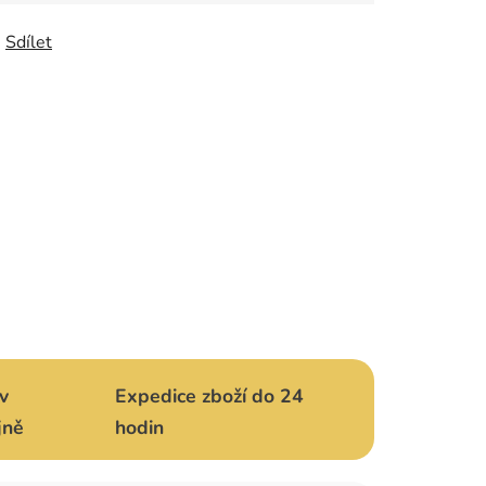
Sdílet
v
Expedice zboží do 24
jně
hodin