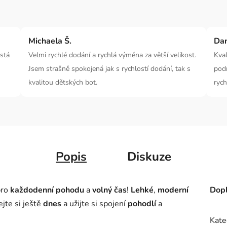
Michaela Š.
Da
ostá
Velmi rychlé dodání a rychlá výměna za větší velikost.
Kval
Jsem strašně spokojená jak s rychlostí dodání, tak s
pod
kvalitou dětských bot.
rych
Popis
Diskuze
ro
každodenní pohodu
a
volný čas
!
Lehké
,
moderní
Dopl
ejte si ještě
dnes
a užijte si spojení
pohodlí
a
Kate