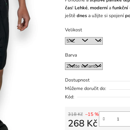
Pohodlné a
stylové
pánské tep
čas
!
Lehké
,
moderní
a
funkční
ještě
dnes
a užijte si spojení
po
Velikost
Barva
Dostupnost
Můžeme doručit do:
Kód:
318 Kč
–15 %
268 Kč