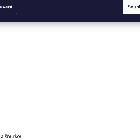
avení
Souh
m
37,5cm
61cm
 a šňůrkou