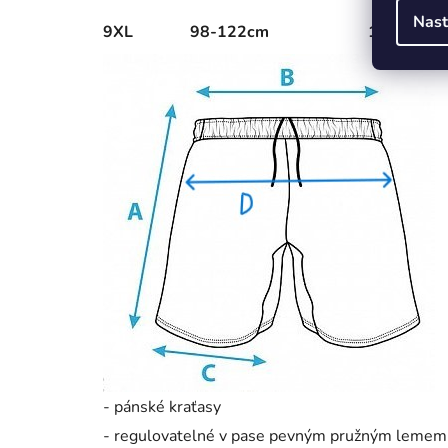
Nast
9XL
98-122cm
144-160c
- pánské kraťasy
- regulovatelné v pase pevným pružným lemem