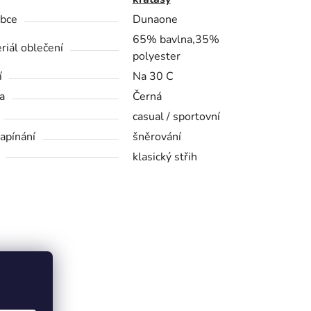
bce
Dunaone
65% bavlna,35%
riál oblečení
polyester
í
Na 30 C
a
Černá
casual / sportovní
zapínání
šněrování
klasický střih