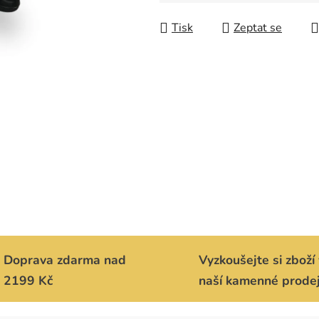
Měrná cena:
Tisk
Zeptat se
Doprava zdarma nad
Vyzkoušejte si zboží 
2199 Kč
naší kamenné prode