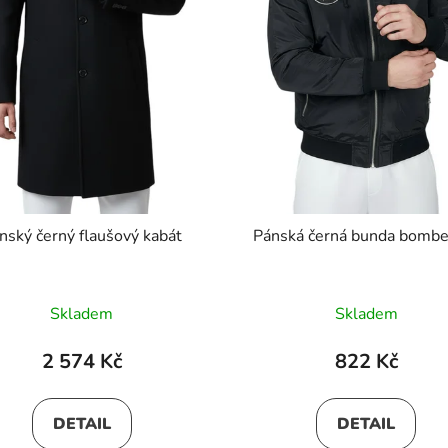
nský černý flaušový kabát
Pánská černá bunda bombe
Skladem
Skladem
2 574 Kč
822 Kč
DETAIL
DETAIL