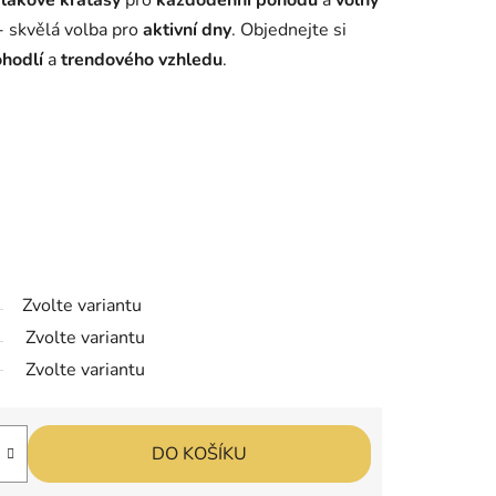
lákové kraťasy
pro
každodenní pohodu
a
volný
- skvělá volba pro
aktivní dny
. Objednejte si
hodlí
a
trendového vzhledu
.
Zvolte variantu
Zvolte variantu
Zvolte variantu
DO KOŠÍKU