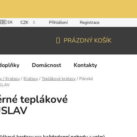
🇸🇰 SK
CZK
Přihlášení
Registrace
PRÁZDNÝ KOŠÍK
NÁKUPNÍ
KOŠÍK
doplňky
Domácnost
Kontakty
y / Kraťasy
/
Kraťasy
/
Teplákové kraťasy
/
Pánské
USLAV
rné teplákové
USLAV