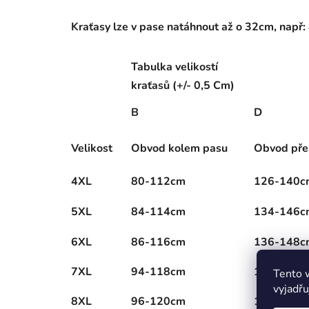
Kraťasy lze v pase natáhnout až o 32cm, např
Tabulka velikostí
kraťasů (+/- 0,5 Cm)
B
D
Velikost
Obvod kolem pasu
Obvod pře
4XL
80-112cm
126-140c
5XL
84-114cm
134-146c
6XL
86-116cm
136-148c
7XL
94-118cm
140-154c
Tento 
vyjadřu
8XL
96-120cm
142-158c