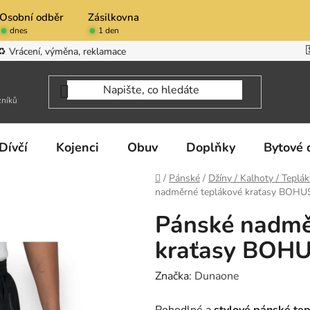
Osobní odběr
Zásilkovna
dnes
1 den
♻️ Vrácení, výměna, reklamace
zníků
Dívčí
Kojenci
Obuv
Doplňky
Bytové 
Domů
/
Pánské
/
Džíny / Kalhoty / Teplák
nadměrné teplákové kraťasy BOH
Pánské nadmě
kraťasy BOH
Značka:
Dunaone