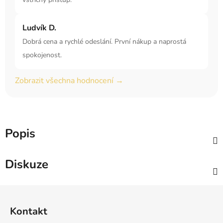
Ludvík D.
Dobrá cena a rychlé odeslání. První nákup a naprostá
spokojenost.
Zobrazit všechna hodnocení →
Popis
Diskuze
Z
á
Kontakt
p