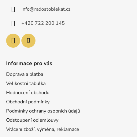
a
info
@
radostoblekat.cz
t
í
+420 722 200 145
Informace pro vás
Doprava a platba
Velikostní tabulka
Hodnocení obchodu
Obchodní podmínky
Podmínky ochrany osobních údajů
Odstoupení od smlouvy
Vrácení zboží, výměna, reklamace