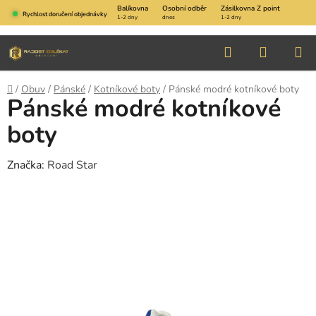
Přejít
Balíkovna
Osobní odběr
Zásilkovna Z point
Rychlost doručení objednávky
1-2 dny
dnes
1-2 dny
na
obsah
Hledat
NÁKUP
KOŠÍK
Domů
/
Obuv
/
Pánské
/
Kotníkové boty
/
Pánské modré kotníkové boty
Pánské modré kotníkové
boty
Značka:
Road Star