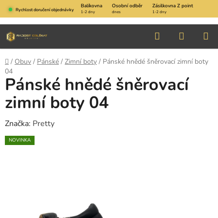
Přejít
Balíkovna
Osobní odběr
Zásilkovna Z point
Rychlost doručení objednávky
1-2 dny
dnes
1-2 dny
na
obsah
Hledat
NÁKUP
KOŠÍK
Domů
/
Obuv
/
Pánské
/
Zimní boty
/
Pánské hnědé šněrovací zimní boty
04
Pánské hnědé šněrovací
zimní boty 04
Značka:
Pretty
NOVINKA