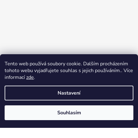
Tento web používá soubory cookie. Dalším procházením
tohoto webu vyjadřujete souhlas s jejich používáním.. Více
informací
zde
.
Nastavení
Sledovat na Instagramu
Souhlasím
Vytvořil Shoptet
Copyright 2026
Radost oblékat
. Všechna práva
vyhrazena.
Upravit nastavení cookies