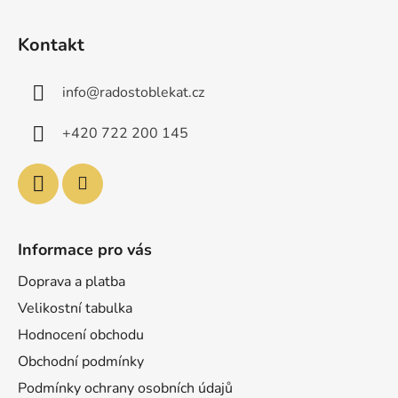
Z
á
Kontakt
p
a
info
@
radostoblekat.cz
t
í
+420 722 200 145
Informace pro vás
Doprava a platba
Velikostní tabulka
Hodnocení obchodu
Obchodní podmínky
Podmínky ochrany osobních údajů