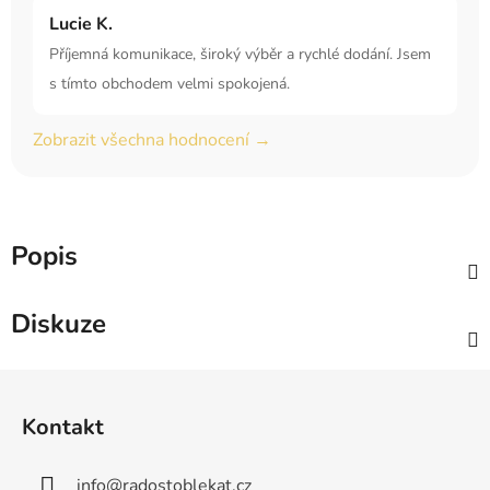
Lucie K.
Příjemná komunikace, široký výběr a rychlé dodání. Jsem
s tímto obchodem velmi spokojená.
Zobrazit všechna hodnocení →
Popis
Diskuze
Z
á
Kontakt
p
a
info
@
radostoblekat.cz