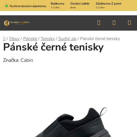
Přejít
Balíkovna
Osobní odběr
Zásilkovna Z point
Rychlost doručení objednávky
1-2 dny
dnes
1-2 dny
na
obsah
Hledat
NÁKUP
KOŠÍK
Domů
/
Obuv
/
Pánské
/
Tenisky
/
Suchý zip
/
Pánské černé tenisky
Pánské černé tenisky
Značka:
Cabin