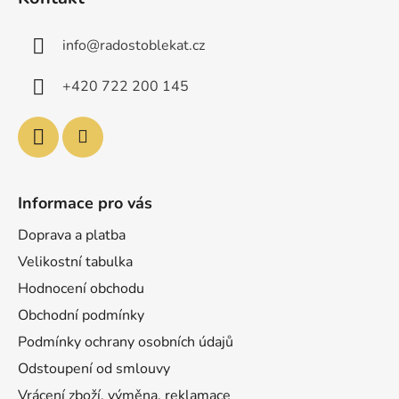
p
a
info
@
radostoblekat.cz
t
í
+420 722 200 145
Informace pro vás
Doprava a platba
Velikostní tabulka
Hodnocení obchodu
Obchodní podmínky
Podmínky ochrany osobních údajů
Odstoupení od smlouvy
Vrácení zboží, výměna, reklamace