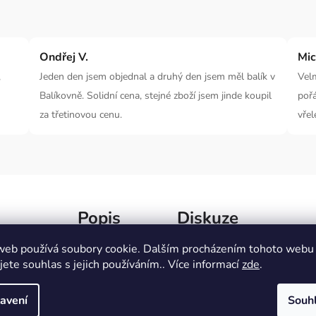
Ondřej V.
Mic
,
Jeden den jsem objednal a druhý den jsem měl balík v
Velm
Balíkovně. Solidní cena, stejné zboží jsem jinde koupil
poř
za třetinovou cenu.
vřel
Popis
Diskuze
web používá soubory cookie. Dalším procházením tohoto webu
jete souhlas s jejich používáním.. Více informací
zde
.
ro
každodenní pohodu
a
volný čas
!
Lehké
,
moderní
Dopl
ejte si ještě
dnes
a užijte si spojení
pohodlí
a
avení
Souh
Kate