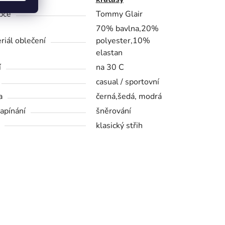
bce
Tommy Glair
70% bavlna,20%
riál oblečení
polyester,10%
elastan
í
na 30 C
casual / sportovní
a
černá,šedá, modrá
zapínání
šněrování
klasický střih