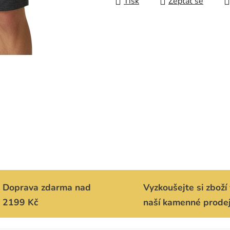
Tisk
Zeptat se
Doprava zdarma nad
Vyzkoušejte si zboží 
2199 Kč
naší kamenné prode