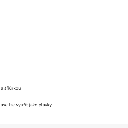
 a šňůrkou
ťase lze využít jako plavky