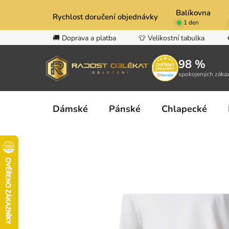
Přejít
Balíkovna
na
Rychlost doručení objednávky
1 den
obsah
🚚 Doprava a platba
👕 Velikostní tabulka
98 %
spokojených záka
Dámské
Pánské
Chlapecké