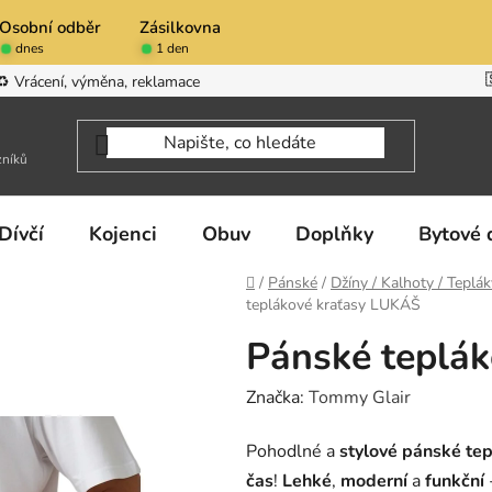
Osobní odběr
Zásilkovna
dnes
1 den
♻️ Vrácení, výměna, reklamace
zníků
Dívčí
Kojenci
Obuv
Doplňky
Bytové 
Domů
/
Pánské
/
Džíny / Kalhoty / Teplák
teplákové kraťasy LUKÁŠ
Pánské teplá
Značka:
Tommy Glair
Pohodlné a
stylové
pánské tep
čas
!
Lehké
,
moderní
a
funkční