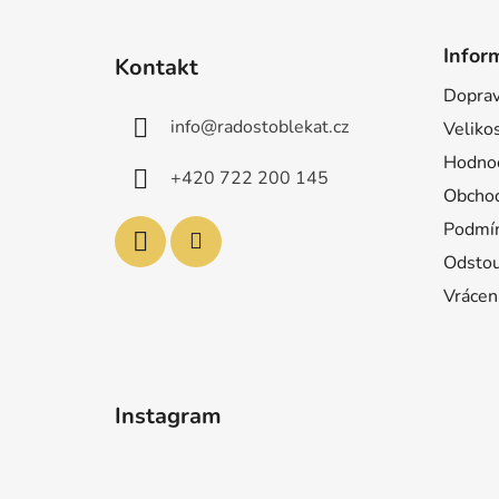
Z
á
Infor
Kontakt
p
Doprav
a
info
@
radostoblekat.cz
Velikos
t
í
Hodnoc
+420 722 200 145
Obchod
Podmín
Odstou
Vrácen
Instagram