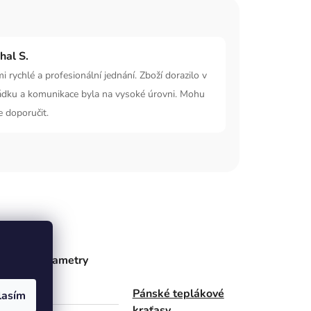
hal S.
i rychlé a profesionální jednání. Zboží dorazilo v
ádku a komunikace byla na vysoké úrovni. Mohu
e doporučit.
ňkové parametry
Pánské teplákové
lasím
gorie
kraťasy