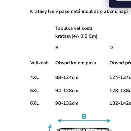
Kraťasy lze v pase natáhnout až o 26cm, např
Tabulka velikostí
kraťasy(+/- 0,5 Cm)
B
D
Velikost
Obvod kolem pasu
Obvod př
4XL
88-124cm
124-134
5XL
94-128cm
128-138
6XL
98-132cm
132-142