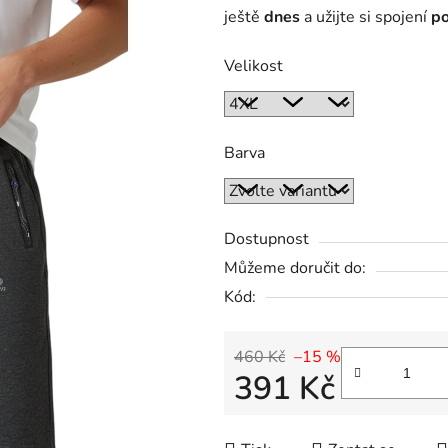
ještě
dnes
a užijte si spojení
po
Velikost
Barva
Dostupnost
Můžeme doručit do:
Kód:
460 Kč
–15 %
391 Kč
Měrná cena: