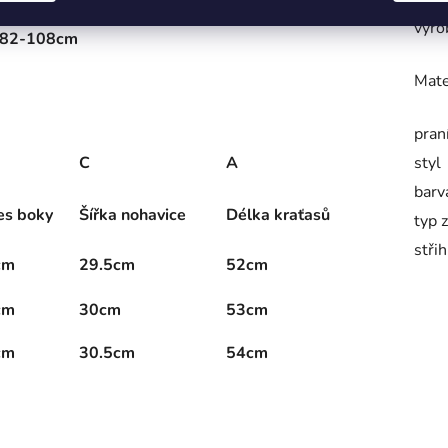
výro
: 82-108cm
Mate
pran
C
A
styl
barv
es boky
Šířka nohavice
Délka kraťasů
typ 
střih
cm
29.5cm
52cm
cm
30cm
53cm
cm
30.5cm
54cm