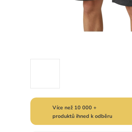
Více než 10 000 +
produktů ihned k odběru