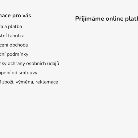
mace pro vás
Přijímáme online plat
a a platba
tní tabulka
ení obchodu
ní podmínky
ky ochrany osobních údajů
pení od smlouvy
í zboží, výměna, reklamace