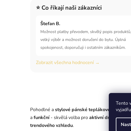
⭐ Co říkají naši zákazníci
Štefan B.
Možnost platby převodem, skvělý popis produktů
velký výběr a možnost doručení do bytu. Úplná
spokojenost, doporučuji i ostatním zákazníkům.
Zobrazit všechna hodnocení →
Tento 
vyjadřu
Pohodlné a
stylové
pánské teplákové kraťasy
p
a
funkční
- skvělá volba pro
aktivní dny
. Objedn
Nast
trendového vzhledu
.