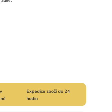
Sdílet
v
Expedice zboží do 24
jně
hodin