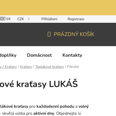
🇸🇰 SK
CZK
Přihlášení
Registrace
PRÁZDNÝ KOŠÍK
NÁKUPNÍ
KOŠÍK
doplňky
Domácnost
Kontakty
y / Kraťasy
/
Kraťasy
/
Teplákové kraťasy
/
Pánské
kové kraťasy LUKÁŠ
lákové kraťasy
pro
každodenní pohodu
a
volný
- skvělá volba pro
aktivní dny
. Objednejte si