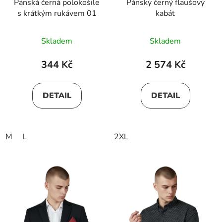
Pánská černá polokošile
Pánský černý flaušový
s krátkým rukávem 01
kabát
Skladem
Skladem
344 Kč
2 574 Kč
DETAIL
DETAIL
M
L
2XL