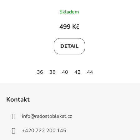
Skladem
499 Kč
DETAIL
36
38
40
42
44
Z
á
Kontakt
p
a
info
@
radostoblekat.cz
t
í
+420 722 200 145