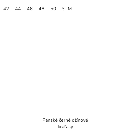
42
44
46
48
50
52
M
54
56
58
60
62
Pánské černé džínové
kraťasy