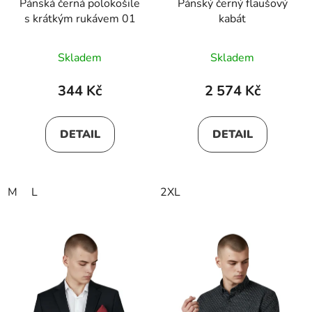
Pánská černá polokošile
Pánský černý flaušový
s krátkým rukávem 01
kabát
Skladem
Skladem
344 Kč
2 574 Kč
DETAIL
DETAIL
M
L
2XL