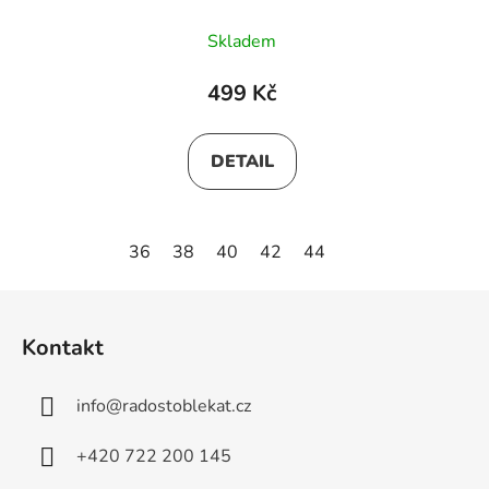
Skladem
499 Kč
DETAIL
36
38
40
42
44
Z
á
Kontakt
p
a
info
@
radostoblekat.cz
t
í
+420 722 200 145