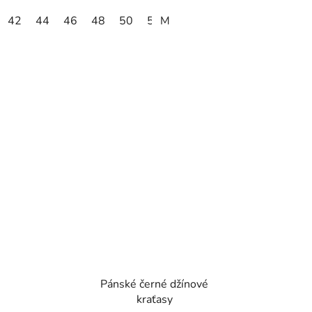
42
44
46
48
50
52
M
54
56
58
60
62
Pánské černé džínové
kraťasy