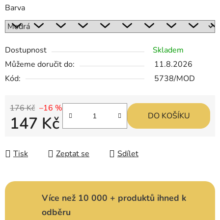
Barva
Dostupnost
Skladem
Můžeme doručit do:
11.8.2026
Kód:
5738/MOD
176 Kč
–16 %
DO KOŠÍKU
147 Kč
Měrná cena:
Tisk
Zeptat se
Sdílet
Více než 10 000 + produktů ihned k
odběru