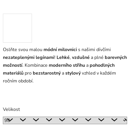
Oslňte svou malou
módní milovnici
s našimi dívčími
nezateplenými legínami
!
Lehké
,
vzdušné
a plné
barevných
možností
. Kombinace
moderního střihu
a
pohodlných
materiálů
pro
bezstarostný
a
stylový
vzhled v každém
ročním období.
Velikost