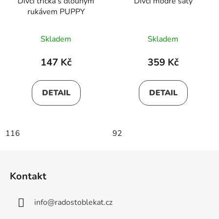
Dívčí trička s dlouhým
Dívčí modré šaty
rukávem PUPPY
Skladem
Skladem
147 Kč
359 Kč
DETAIL
DETAIL
116
92
Z
á
Kontakt
p
a
info
@
radostoblekat.cz
t