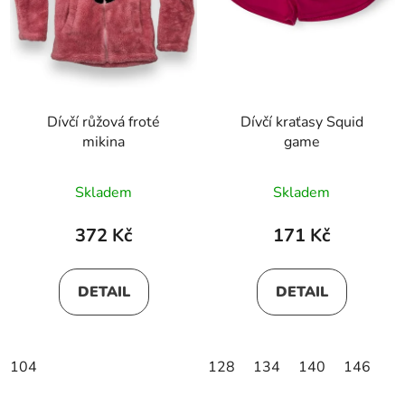
Dívčí růžová froté
Dívčí kraťasy Squid
mikina
game
Skladem
Skladem
372 Kč
171 Kč
DETAIL
DETAIL
104
128
134
140
146