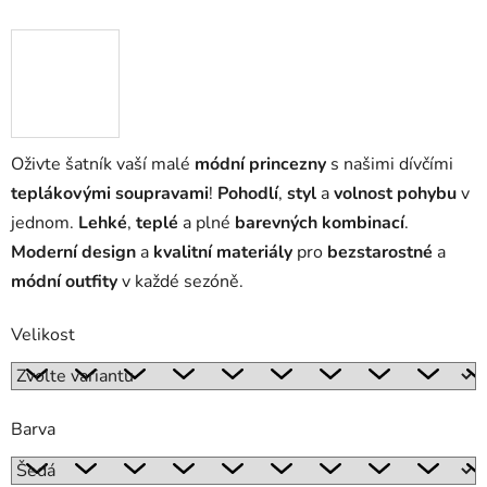
Oživte šatník vaší malé
módní princezny
s našimi dívčími
teplákovými soupravami
!
Pohodlí
,
styl
a
volnost pohybu
v
jednom.
Lehké
,
teplé
a plné
barevných kombinací
.
Moderní design
a
kvalitní materiály
pro
bezstarostné
a
módní outfity
v každé sezóně.
Velikost
Barva