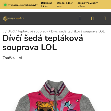
Přejít
Balíkovna
Osobní odběr
Zásilkovna Z point
Rychlost doručení objednávky
1-2 dny
dnes
1-2 dny
na
obsah
Hledat
NÁKUP
KOŠÍK
Domů
/
Dívčí
/
Teplákové soupravy
/
Dívčí šedá tepláková souprava LOL
Dívčí šedá tepláková
souprava LOL
Značka:
LoL