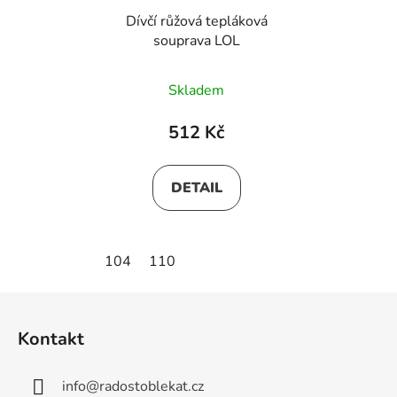
Dívčí růžová tepláková
souprava LOL
Skladem
512 Kč
DETAIL
104
110
Z
á
Kontakt
p
a
info
@
radostoblekat.cz
t