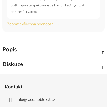
opět naprostá spokojenost s komunikací, rychlostí
doručení i kvalitou.
Zobrazit všechna hodnocení →
Popis
Diskuze
Z
á
Kontakt
p
a
info
@
radostoblekat.cz
t