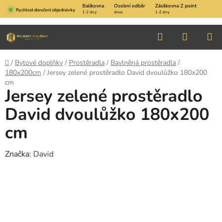
Přejít
Balíkovna
Osobní odběr
Zásilkovna Z point
Rychlost doručení objednávky
1-2 dny
dnes
1-2 dny
na
obsah
Hledat
NÁKUP
KOŠÍK
Domů
/
Bytové doplňky
/
Prostěradla
/
Bavlněná prostěradla
/
180x200cm
/
Jersey zelené prostěradlo David dvoulůžko 180x200
cm
Jersey zelené prostěradlo
David dvoulůžko 180x200
cm
Značka:
David