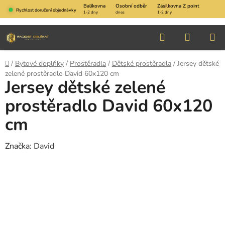
Přejít
Balíkovna
Osobní odběr
Zásilkovna Z point
Rychlost doručení objednávky
1-2 dny
dnes
1-2 dny
na
obsah
Hledat
NÁKUP
KOŠÍK
Domů
/
Bytové doplňky
/
Prostěradla
/
Dětské prostěradla
/
Jersey dětské
zelené prostěradlo David 60x120 cm
Jersey dětské zelené
prostěradlo David 60x120
cm
Značka:
David