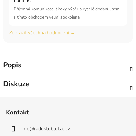
Lucie K.
Příjemná komunikace, široký výběr a rychlé dodání. Jsem
s tímto obchodem velmi spokojená.
Zobrazit všechna hodnocení →
Popis
Diskuze
Z
á
Kontakt
p
a
info
@
radostoblekat.cz
t