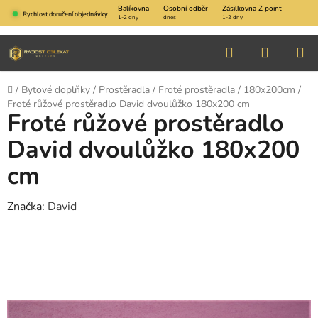
Přejít
Balíkovna
Osobní odběr
Zásilkovna Z point
Rychlost doručení objednávky
1-2 dny
dnes
1-2 dny
na
obsah
Hledat
NÁKUP
KOŠÍK
Domů
/
Bytové doplňky
/
Prostěradla
/
Froté prostěradla
/
180x200cm
/
Froté růžové prostěradlo David dvoulůžko 180x200 cm
Froté růžové prostěradlo
David dvoulůžko 180x200
cm
Značka:
David