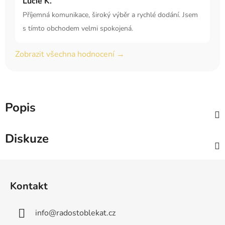
Lucie K.
Příjemná komunikace, široký výběr a rychlé dodání. Jsem
s tímto obchodem velmi spokojená.
Zobrazit všechna hodnocení →
Popis
Diskuze
Z
á
Kontakt
p
a
info
@
radostoblekat.cz
t