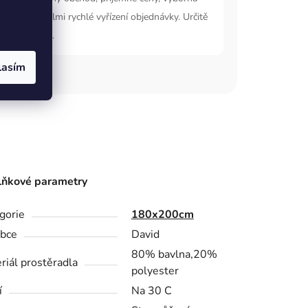
nikace a velmi rychlé vyřízení objednávky. Určitě
oupím znovu.
lasím
ňkové parametry
gorie
180x200cm
bce
David
80% bavlna,20%
riál prostěradla
polyester
í
Na 30 C