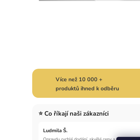
Více než 10 000 +
produktů ihned k odběru
⭐ Co říkají naši zákazníci
Ludmila Š.
Opravdu rychlé dodání, skvělé ceny a boty odpoví