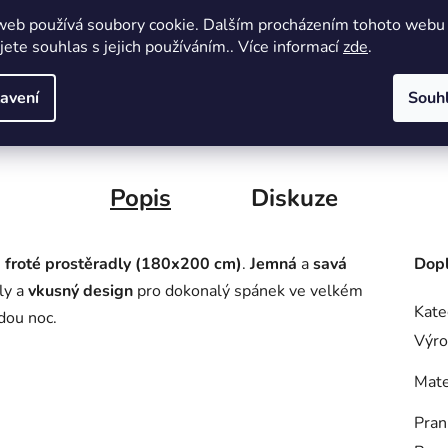
web používá soubory cookie. Dalším procházením tohoto webu
Brzké dodání, dobrá komunikace i cena. Zboží bylo
komu
jete souhlas s jejich používáním.. Více informací
zde
.
dodáno hned druhý den.
nak
avení
Souh
Popis
Diskuze
i
froté prostěradly (180x200 cm)
.
Jemná
a
savá
Dopl
ály a
vkusný design
pro dokonalý spánek ve velkém
Kate
dou noc.
Výro
Mate
Pran