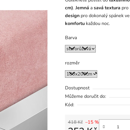
Oblékněte postel do
luxusního
cm)
.
Jemná
a
savá textura
pro
design
pro dokonalý spánek ve
komfortu
každou noc.
Barva
rozměr
Dostupnost
Můžeme doručit do:
Kód:
418 Kč
–15 %