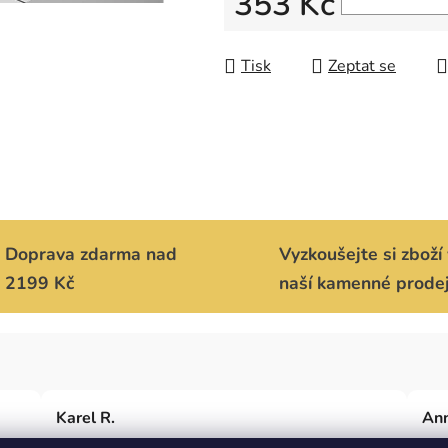
353 Kč
Měrná cena:
Tisk
Zeptat se
Doprava zdarma nad
Vyzkoušejte si zboží 
2199 Kč
naší kamenné prode
Karel R.
Ann
dají
Nakupoval jsem poprvé a jsem náramně spokojený.
Pěk