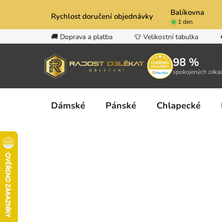
Přejít
Balíkovna
na
Rychlost doručení objednávky
1 den
obsah
🚚 Doprava a platba
👕 Velikostní tabulka
98 %
spokojených záka
Dámské
Pánské
Chlapecké