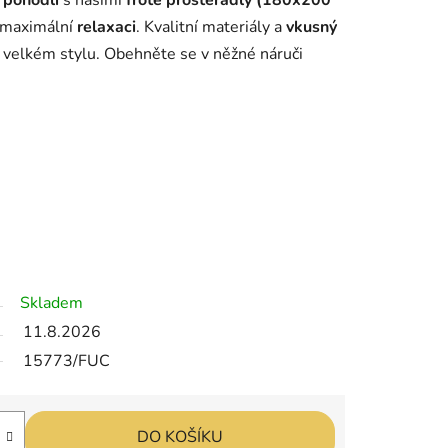
 pohodlí
s našimi
froté prostěradly (180x200
 maximální
relaxaci
. Kvalitní materiály a
vkusný
 velkém stylu. Obehněte se v něžné náruči
Skladem
11.8.2026
15773/FUC
DO KOŠÍKU