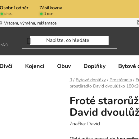
Osobní odběr
Zásilkovna
dnes
1 den
♻️ Vrácení, výměna, reklamace
zníků
Dívčí
Kojenci
Obuv
Doplňky
Bytové 
Domů
/
Bytové doplňky
/
Prostěradla
/
F
prostěradlo David dvoulůžko 180x
Froté starorů
David dvoulů
Značka:
David