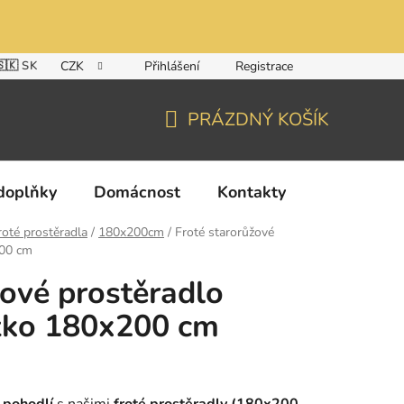
🇸🇰 SK
CZK
Přihlášení
Registrace
PRÁZDNÝ KOŠÍK
NÁKUPNÍ
KOŠÍK
doplňky
Domácnost
Kontakty
roté prostěradla
/
180x200cm
/
Froté starorůžové
200 cm
žové prostěradlo
žko 180x200 cm