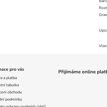
Barv
Rozm
Gra
Upoz
Vlas
mace pro vás
Přijímáme online plat
a a platba
tní tabulka
ení obchodu
ní podmínky
ky ochrany osobních údajů