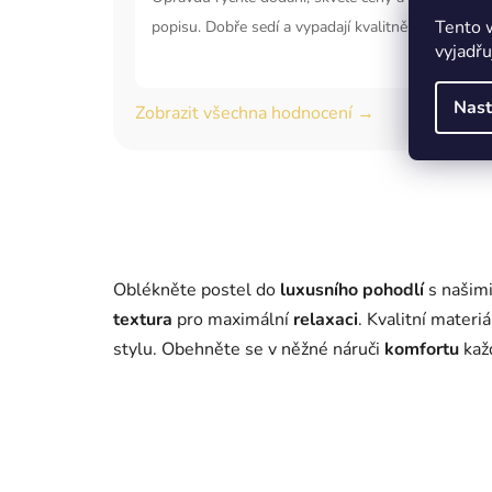
Tento 
popisu. Dobře sedí a vypadají kvalitně.
vyjadřu
Nast
Zobrazit všechna hodnocení →
Oblékněte postel do
luxusního pohodlí
s našim
textura
pro maximální
relaxaci
. Kvalitní materi
stylu. Obehněte se v něžné náruči
komfortu
kaž