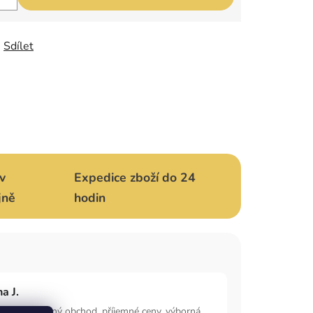
Sdílet
v
Expedice zboží do 24
jně
hodin
a J.
ný a přehledný obchod, příjemné ceny, výborná