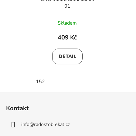
01
Skladem
409 Kč
DETAIL
152
Z
á
Kontakt
p
a
info
@
radostoblekat.cz
t
í