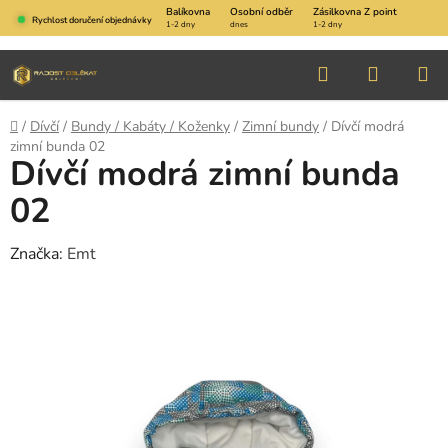
Přejít
Balíkovna
Osobní odběr
Zásilkovna Z point
Rychlost doručení objednávky
1-2 dny
dnes
1-2 dny
na
obsah
Hledat
NÁKUP
KOŠÍK
Domů
/
Dívčí
/
Bundy / Kabáty / Koženky
/
Zimní bundy
/
Dívčí modrá
zimní bunda 02
Dívčí modrá zimní bunda
02
Značka:
Emt