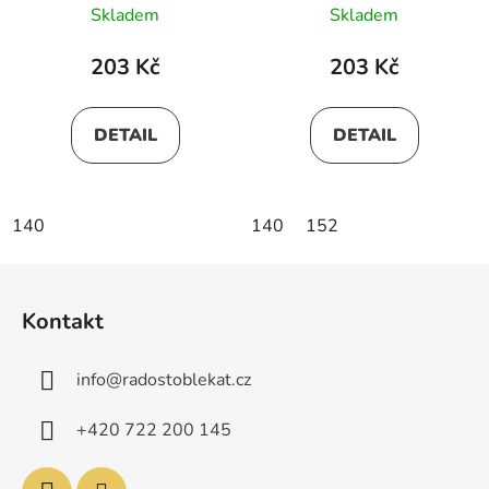
Skladem
Skladem
203 Kč
203 Kč
DETAIL
DETAIL
140
140
152
Z
á
Kontakt
p
a
info
@
radostoblekat.cz
t
í
+420 722 200 145