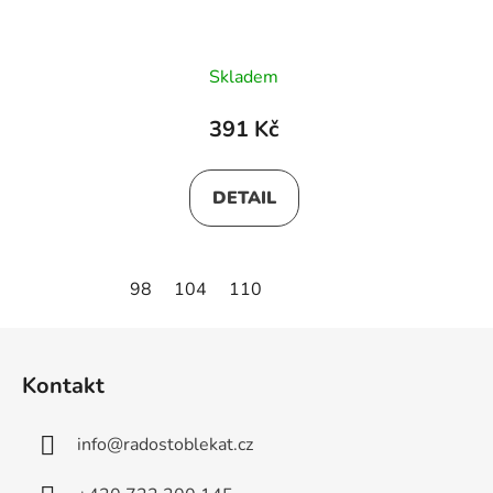
Skladem
391 Kč
DETAIL
98
104
110
Z
á
Kontakt
p
a
info
@
radostoblekat.cz
t
í