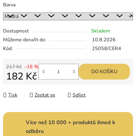
Barva
Dostupnost
Skladem
Můžeme doručit do:
10.8.2026
Kód:
25058/CER4
217 Kč
–16 %
DO KOŠÍKU
182 Kč
Měrná cena:
Tisk
Zeptat se
Sdílet
Více než 10 000 + produktů ihned k
odběru