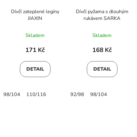
Dívčí zateplené legíny
Dívčí pyžama s dlouhým
JIAXIN
rukávem SARKA
Skladem
Skladem
171 Kč
168 Kč
DETAIL
DETAIL
98/104
110/116
92/98
98/104